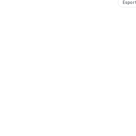
decidir 
Espor
vale insta