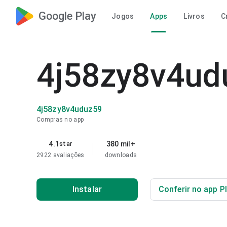
Google Play
Jogos
Apps
Livros
C
4j58zy8v4ud
4j58zy8v4uduz59
Compras no app
4.1
380 mil+
star
2922 avaliações
downloads
Instalar
Conferir no app P