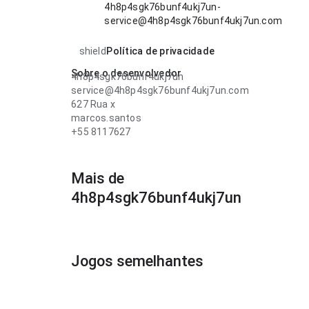
4h8p4sgk76bunf4ukj7un-
service@4h8p4sgk76bunf4ukj7un.com
shield
Política de privacidade
Sobre o desenvolvedor
4h8p4sgk76bunf4ukj7un
service@4h8p4sgk76bunf4ukj7un.com
627 Rua x
marcos.santos
+55 8117627
Mais de
4h8p4sgk76bunf4ukj7un
Jogos semelhantes