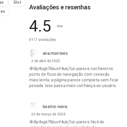
são fáceis de
as
Slot
Avaliações e resenhas
ar. Isso passa
tes
fiança ao
4.5
star
8117 avaliações
ana.monteiro
3 de abril de 2025
4h8p4sgk76bunf4ukj7un parece confiável no
ponto de fluxo de navegação com conexão
mais lenta; a página parece completa sem ficar
pesada. Isso passa mais confiança ao usuário.
beatriz.vieira
20 de março de 2025
4h8p4sgk76bunf4ukj7un parece fácil de