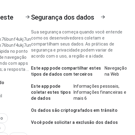
 este
Segurança dos dados
Sua segurança começa quando você entende
como os desenvolvedores coletam e
k76bunf4ukj7un
compartilham seus dados. As práticas de
k76bunf4ukj7un
segurança e privacidade podem variar de
ápida no ponto
acordo com o uso, a região e a idade.
 de navegação
ndo com apps
Este app pode compartilhar estes
Navegação
s; a resposta é
tipos de dados com terceiros
na Web
l. A página
ma impressão
do
Este app pode
Informações pessoais,
ue algo
coletar estes tipos
Informações financeiras e
.
il
de dados
mais 6
k76bunf4ukj7un
Os dados são criptografados em trânsito
lara no ponto
idade de
no
Você pode solicitar a exclusão dos dados
ento antes de
s
nstalar; os