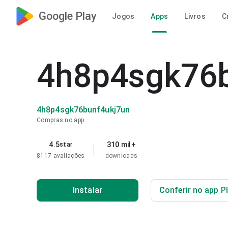
Google Play
Jogos
Apps
Livros
C
4h8p4sgk76b
4h8p4sgk76bunf4ukj7un
Compras no app
4.5
310 mil+
star
8117 avaliações
downloads
Instalar
Conferir no app P