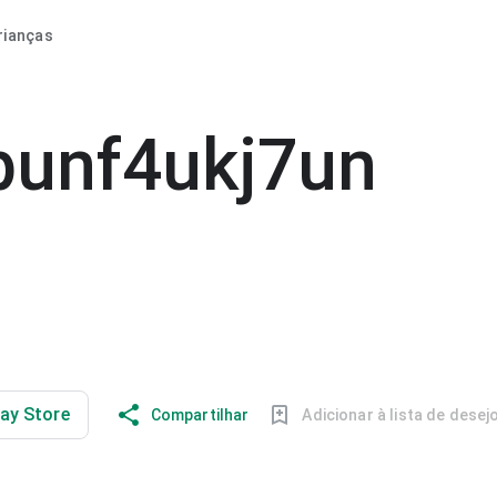
rianças
unf4ukj7un
lay Store
Compartilhar
Adicionar à lista de desej