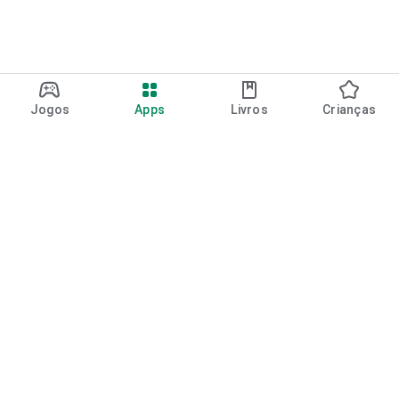
Jogos
Apps
Livros
Crianças
Google Play
Play Pass
Pontos do Play Points
Vales-presente
Resgatar
Política de reembolso