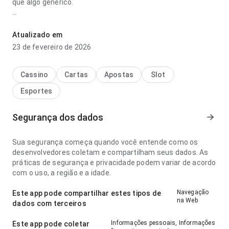
que algo genérico.
444 com floating dragon original parece consistente no
ponto de velocidade de carregamento antes de decidir
Atualizado em
instalar; o conteúdo é fácil de examinar. O resultado geral
23 de fevereiro de 2026
parece prático e maduro.
Cassino
Cartas
Apostas
Slot
Esportes
Segurança dos dados
Sua segurança começa quando você entende como os
desenvolvedores coletam e compartilham seus dados. As
práticas de segurança e privacidade podem variar de acordo
com o uso, a região e a idade.
Navegação
Este app pode compartilhar estes tipos de
na Web
dados com terceiros
Informações pessoais, Informações
Este app pode coletar