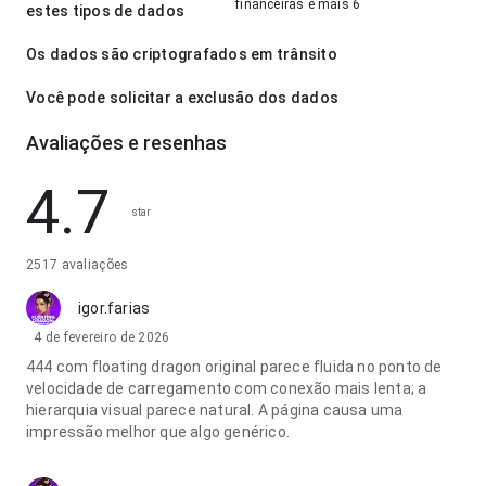
financeiras e mais 6
estes tipos de dados
Os dados são criptografados em trânsito
Você pode solicitar a exclusão dos dados
Avaliações e resenhas
4.7
star
2517 avaliações
igor.farias
4 de fevereiro de 2026
444 com floating dragon original parece fluida no ponto de
velocidade de carregamento com conexão mais lenta; a
hierarquia visual parece natural. A página causa uma
impressão melhor que algo genérico.