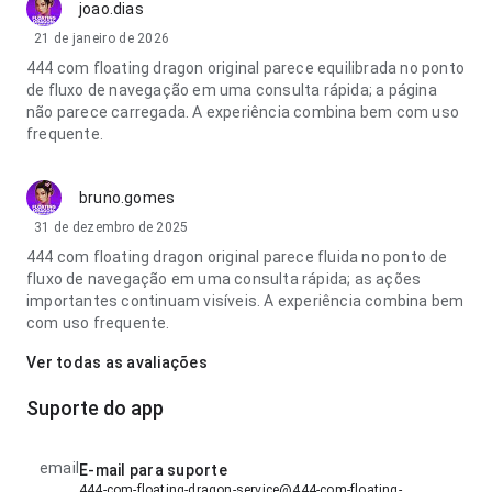
joao.dias
21 de janeiro de 2026
444 com floating dragon original parece equilibrada no ponto
de fluxo de navegação em uma consulta rápida; a página
não parece carregada. A experiência combina bem com uso
frequente.
bruno.gomes
31 de dezembro de 2025
444 com floating dragon original parece fluida no ponto de
fluxo de navegação em uma consulta rápida; as ações
importantes continuam visíveis. A experiência combina bem
com uso frequente.
Ver todas as avaliações
Suporte do app
email
E-mail para suporte
444-com-floating-dragon-service@444-com-floating-