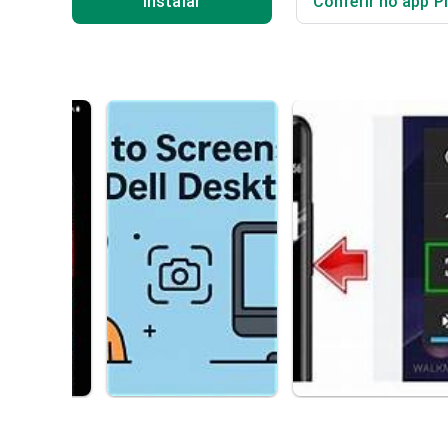
Instalar
Conferir no app P