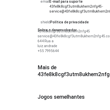
email
E-mail para suporte
43fe8k8cgf3utm8ukhem2nfg45-
service@43fe8k8cgf3utm8ukhem2n
shield
Política de privacidade
Sobre o desenvolvedor
43fe8k8cgf3utm8ukhem2nfg45
service@43fe8k8cgf3utm8ukhem2nfg45.c
644 Rua a
luiz.andrade
+55 7995644
Mais de
43fe8k8cgf3utm8ukhem2nfg
Jogos semelhantes