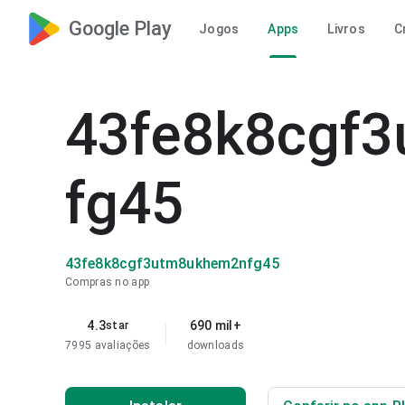
Google Play
Jogos
Apps
Livros
C
43fe8k8cgf
fg45
43fe8k8cgf3utm8ukhem2nfg45
Compras no app
4.3
690 mil+
star
7995 avaliações
downloads