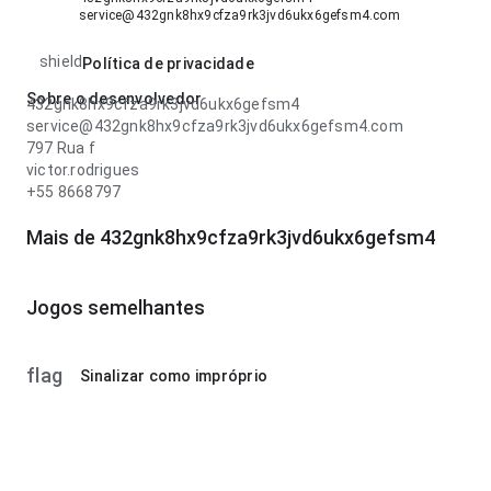
service@432gnk8hx9cfza9rk3jvd6ukx6gefsm4.com
shield
Política de privacidade
Sobre o desenvolvedor
432gnk8hx9cfza9rk3jvd6ukx6gefsm4
service@432gnk8hx9cfza9rk3jvd6ukx6gefsm4.com
797 Rua f
victor.rodrigues
+55 8668797
Mais de 432gnk8hx9cfza9rk3jvd6ukx6gefsm4
Jogos semelhantes
flag
Sinalizar como impróprio