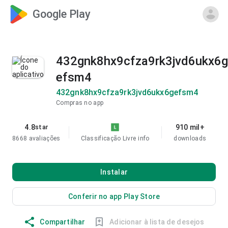
Google Play
432gnk8hx9cfza9rk3jvd6ukx6g
efsm4
432gnk8hx9cfza9rk3jvd6ukx6gefsm4
Compras no app
4.8
910 mil+
star
8668 avaliações
Classificação Livre
info
downloads
Instalar
Conferir no app Play Store
Compartilhar
Adicionar à lista de desejos