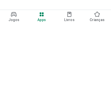
Jogos
Apps
Livros
Crianças
Google Play
Play Pass
Pontos do Play Points
Vales-presente
Resgatar
Política de reembolso