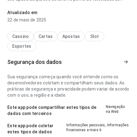
carregamento comparando com apps parecidos; a
estrutura deixa claro o próximo passo. Esse equilíbrio torna
Atualizado em
o app mais interessante para testar.
22 de maio de 2025
Cassino
Cartas
Apostas
Slot
Esportes
Segurança dos dados
Sua segurança começa quando você entende como os
desenvolvedores coletam e compartilham seus dados. As
práticas de segurança e privacidade podem variar de acordo
com o uso, a região e a idade.
Navegação
Este app pode compartilhar estes tipos de
na Web
dados com terceiros
Informações pessoais, Informações
Este app pode coletar
financeiras e mais 6
estes tipos de dados