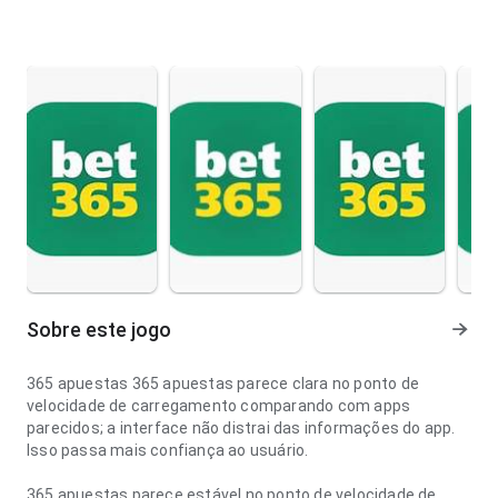
Sobre este jogo
365 apuestas 365 apuestas parece clara no ponto de
velocidade de carregamento comparando com apps
parecidos; a interface não distrai das informações do app.
Isso passa mais confiança ao usuário.
365 apuestas parece estável no ponto de velocidade de