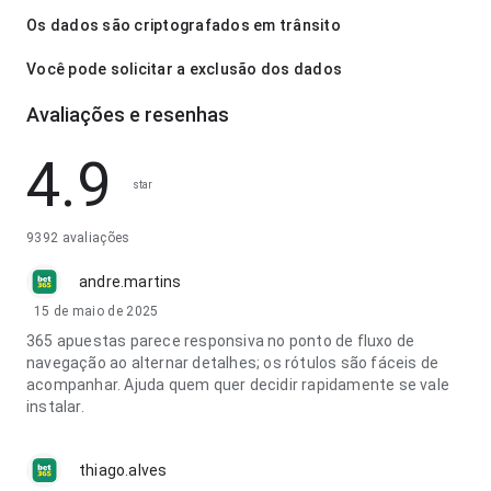
Os dados são criptografados em trânsito
Você pode solicitar a exclusão dos dados
Avaliações e resenhas
4.9
star
9392 avaliações
andre.martins
15 de maio de 2025
365 apuestas parece responsiva no ponto de fluxo de
navegação ao alternar detalhes; os rótulos são fáceis de
acompanhar. Ajuda quem quer decidir rapidamente se vale
instalar.
thiago.alves