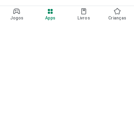
Jogos
Apps
Livros
Crianças
Google Play
Play Pass
Pontos do Play Points
Vales-presente
Resgatar
Política de reembolso
Crianças e família