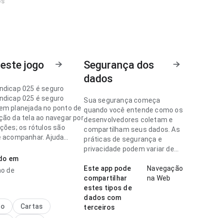
os
este jogo
Segurança dos
dados
ndicap 025 é seguro
ndicap 025 é seguro
Sua segurança começa
em planejada no ponto de
quando você entende como os
ção da tela ao navegar por
desenvolvedores coletam e
eções; os rótulos são
compartilham seus dados. As
e acompanhar. Ajuda
práticas de segurança e
r decidir rapidamente se
privacidade podem variar de
lar.
ado em
acordo com o uso, a região e a
idade.
Este app pode
Navegação
ho de
ndicap 025 é seguro
compartilhar
na Web
esponsiva no ponto de
estes tipos de
de de carregamento
dados com
do com apps parecidos;
no
Cartas
terceiros
s são fáceis de