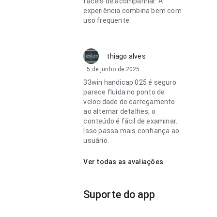
fáceis de acompanhar. A
experiência combina bem com
uso frequente.
thiago.alves
5 de junho de 2025
33win handicap 025 é seguro
parece fluida no ponto de
velocidade de carregamento
ao alternar detalhes; o
conteúdo é fácil de examinar.
Isso passa mais confiança ao
usuário.
Ver todas as avaliações
Suporte do app