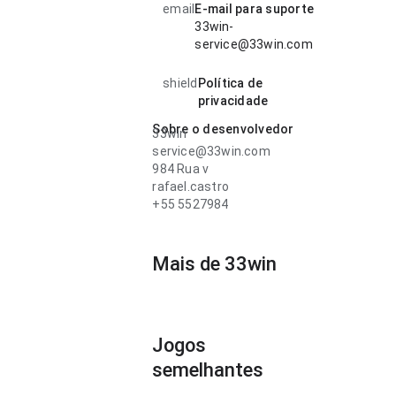
email
E-mail para suporte
33win-
service@33win.com
shield
Política de
privacidade
Sobre o desenvolvedor
33win
service@33win.com
984 Rua v
rafael.castro
+55 5527984
Mais de 33win
Jogos
semelhantes