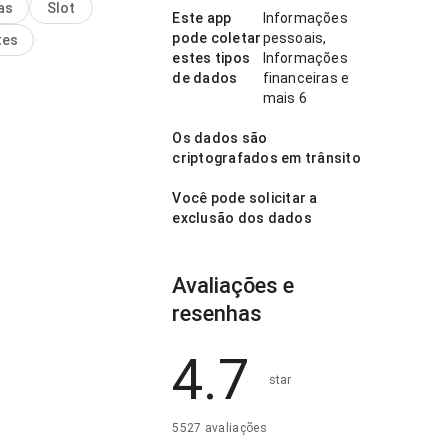
as
Slot
ar. A página causa uma
Este app
Informações
o melhor que algo
pode coletar
pessoais,
tes
.
estes tipos
Informações
de dados
financeiras e
mais 6
Os dados são
criptografados em trânsito
Você pode solicitar a
exclusão dos dados
Avaliações e
resenhas
4.7
star
5527 avaliações