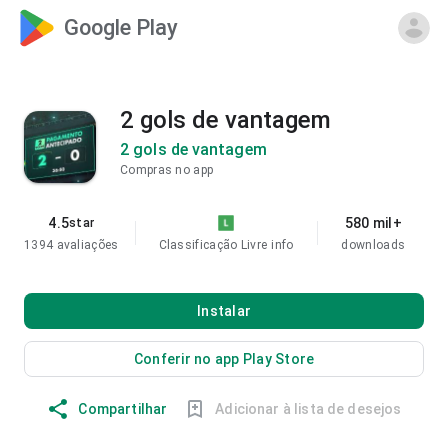
Google Play
2 gols de vantagem
2 gols de vantagem
Compras no app
4.5
580 mil+
star
1394 avaliações
Classificação Livre
info
downloads
Instalar
Conferir no app Play Store
Compartilhar
Adicionar à lista de desejos