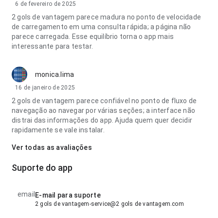
6 de fevereiro de 2025
2 gols de vantagem parece madura no ponto de velocidade
de carregamento em uma consulta rápida; a página não
parece carregada. Esse equilíbrio torna o app mais
interessante para testar.
monica.lima
16 de janeiro de 2025
2 gols de vantagem parece confiável no ponto de fluxo de
navegação ao navegar por várias seções; a interface não
distrai das informações do app. Ajuda quem quer decidir
rapidamente se vale instalar.
Ver todas as avaliações
Suporte do app
email
E-mail para suporte
2 gols de vantagem-service@2 gols de vantagem.com