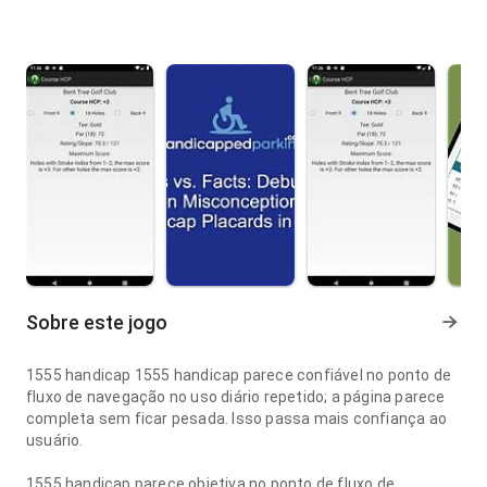
Sobre este jogo
1555 handicap 1555 handicap parece confiável no ponto de
fluxo de navegação no uso diário repetido; a página parece
completa sem ficar pesada. Isso passa mais confiança ao
usuário.
1555 handicap parece objetiva no ponto de fluxo de