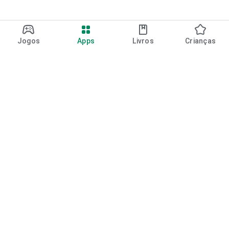
Jogos
Apps
Livros
Crianças
Google Play
Play Pass
Pontos do Play Points
Vales-presente
Resgatar
Política de reembolso