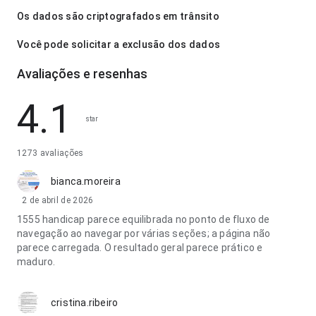
Os dados são criptografados em trânsito
Você pode solicitar a exclusão dos dados
Avaliações e resenhas
4.1
star
1273 avaliações
bianca.moreira
2 de abril de 2026
1555 handicap parece equilibrada no ponto de fluxo de
navegação ao navegar por várias seções; a página não
parece carregada. O resultado geral parece prático e
maduro.
cristina.ribeiro