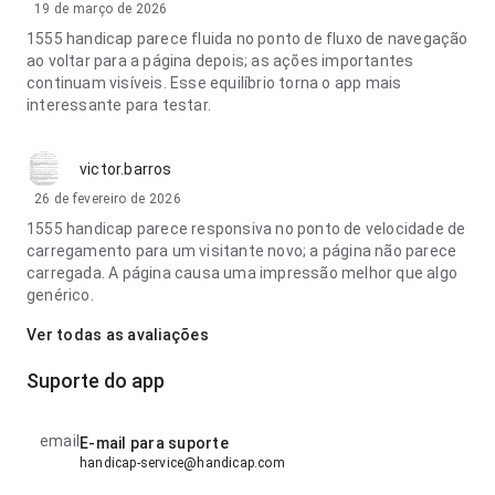
19 de março de 2026
1555 handicap parece fluida no ponto de fluxo de navegação
ao voltar para a página depois; as ações importantes
continuam visíveis. Esse equilíbrio torna o app mais
interessante para testar.
victor.barros
26 de fevereiro de 2026
1555 handicap parece responsiva no ponto de velocidade de
carregamento para um visitante novo; a página não parece
carregada. A página causa uma impressão melhor que algo
genérico.
Ver todas as avaliações
Suporte do app
email
E-mail para suporte
handicap-service@handicap.com