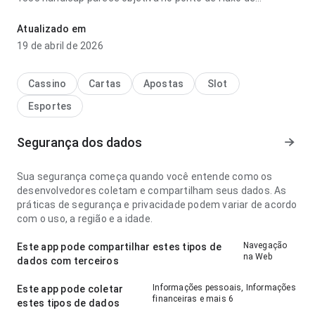
navegação ao conferir avaliações; a experiência evita
passos desnecessários. A experiência combina bem com
Atualizado em
uso frequente.
19 de abril de 2026
Cassino
Cartas
Apostas
Slot
Esportes
Segurança dos dados
Sua segurança começa quando você entende como os
desenvolvedores coletam e compartilham seus dados. As
práticas de segurança e privacidade podem variar de acordo
com o uso, a região e a idade.
Navegação
Este app pode compartilhar estes tipos de
na Web
dados com terceiros
Informações pessoais, Informações
Este app pode coletar
financeiras e mais 6
estes tipos de dados