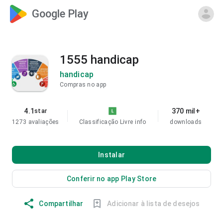
Google Play
1555 handicap
handicap
Compras no app
4.1
370 mil+
star
1273 avaliações
Classificação Livre
info
downloads
Instalar
Conferir no app Play Store
Compartilhar
Adicionar à lista de desejos