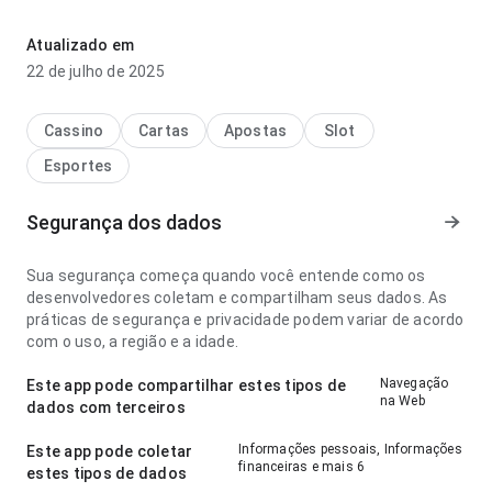
1000 vs slots atualizado 2027 parece fácil de entender no
ponto de velocidade de carregamento ao voltar para a
Atualizado em
página depois; a interface não distrai das informações do
22 de julho de 2025
app. Esse cuidado nos detalhes faz diferença.
Cassino
Cartas
Apostas
Slot
Esportes
Segurança dos dados
Sua segurança começa quando você entende como os
desenvolvedores coletam e compartilham seus dados. As
práticas de segurança e privacidade podem variar de acordo
com o uso, a região e a idade.
Navegação
Este app pode compartilhar estes tipos de
na Web
dados com terceiros
Informações pessoais, Informações
Este app pode coletar
financeiras e mais 6
estes tipos de dados