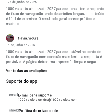
26 de junho de 2025
1000 vs slots atualizado 2027 parece consistente no ponto
de fluxo de navegação lendo descrições longas; o conteúdo
é fácil de examinar. O resultado geral parece prático e
maduro.
flavia.moura
5 de junho de 2025
1000 vs slots atualizado 2027 parece estável no ponto de
fluxo de navegação com conexão mais lenta; a resposta é
previsível. A página deixa uma impressão limpa e segura.
Ver todas as avaliações
Suporte do app
email
E-mail para suporte
1000-vs-slots-service@1000-vs-slots.com
shield
Política de privacidade