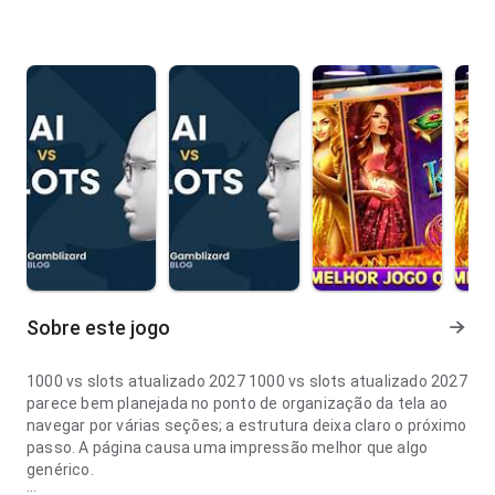
Sobre este jogo
1000 vs slots atualizado 2027 1000 vs slots atualizado 2027
parece bem planejada no ponto de organização da tela ao
navegar por várias seções; a estrutura deixa claro o próximo
passo. A página causa uma impressão melhor que algo
genérico.