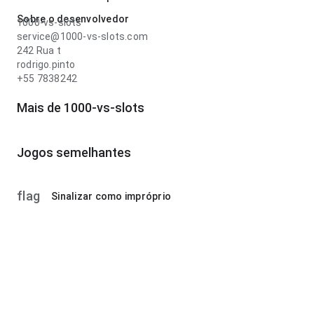
Sobre o desenvolvedor
1000-vs-slots
service@1000-vs-slots.com
242 Rua t
rodrigo.pinto
+55 7838242
Mais de 1000-vs-slots
Jogos semelhantes
flag
Sinalizar como impróprio