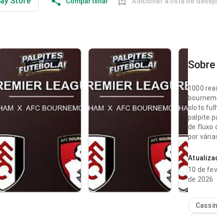
lay Store
Compartilhar
Adicionar à lista de desej
Sobre 
1000 reai
bournemo
slots fu
palpite p
de fluxo
por vári
importan
Esse cui
Atualiz
diferenç
10 de fev
de 2026
1000 reai
bournemo
planejad
Cassi
navegaçã