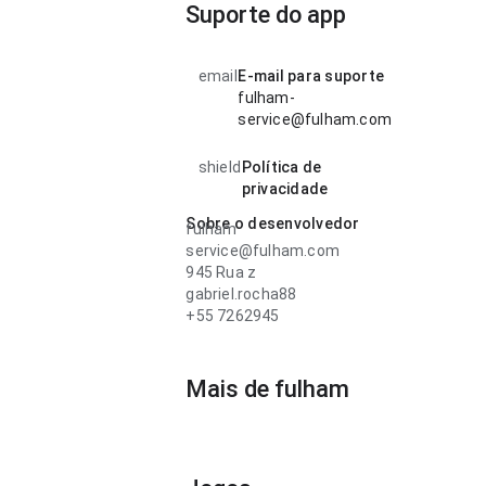
Suporte do app
email
E-mail para suporte
fulham-
service@fulham.com
shield
Política de
privacidade
Sobre o desenvolvedor
fulham
service@fulham.com
945 Rua z
gabriel.rocha88
+55 7262945
Mais de fulham