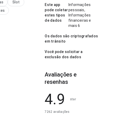
as
Slot
 importantes continuam
Este app
Informações
 A experiência combina
pode coletar
pessoais,
tes
uso frequente.
estes tipos
Informações
de dados
financeiras e
mais 6
Os dados são criptografados
em trânsito
Você pode solicitar a
exclusão dos dados
Avaliações e
resenhas
4.9
star
7262 avaliações