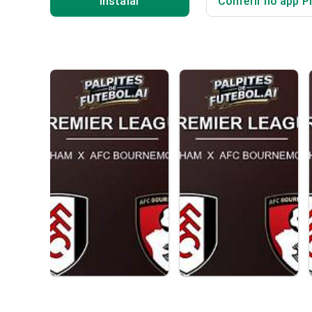
Instalar
Conferir no app P