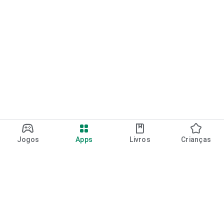
Jogos
Apps
Livros
Crianças
Google Play