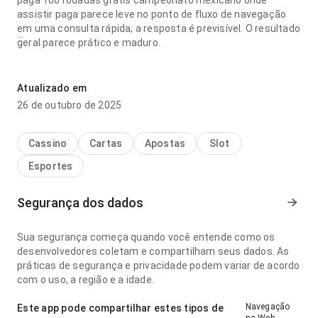
paga 100 rodadas grátis campeonato mexicano onde
assistir paga parece leve no ponto de fluxo de navegação
em uma consulta rápida; a resposta é previsível. O resultado
geral parece prático e maduro.
100 rodadas grátis campeonato mexicano onde assistir
paga parece leve no ponto de velocidade de carregamento
Atualizado em
antes de decidir instalar; a página não parece carregada.
26 de outubro de 2025
Esse cuidado nos detalhes faz diferença.
Cassino
Cartas
Apostas
Slot
Esportes
Segurança dos dados
Sua segurança começa quando você entende como os
desenvolvedores coletam e compartilham seus dados. As
práticas de segurança e privacidade podem variar de acordo
com o uso, a região e a idade.
Navegação
Este app pode compartilhar estes tipos de