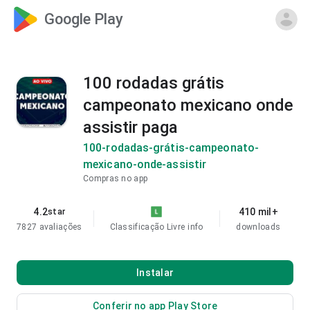
Google Play
100 rodadas grátis
campeonato mexicano onde
assistir paga
100-rodadas-grátis-campeonato-
mexicano-onde-assistir
Compras no app
4.2
410 mil+
star
7827 avaliações
Classificação Livre
info
downloads
Instalar
Conferir no app Play Store