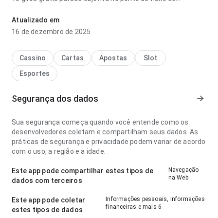
navegação lendo descrições longas; a estrutura deixa claro
o próximo passo. O resultado geral parece prático e maduro.
Atualizado em
16 de dezembro de 2025
Cassino
Cartas
Apostas
Slot
Esportes
Segurança dos dados
Sua segurança começa quando você entende como os
desenvolvedores coletam e compartilham seus dados. As
práticas de segurança e privacidade podem variar de acordo
com o uso, a região e a idade.
Navegação
Este app pode compartilhar estes tipos de
na Web
dados com terceiros
Informações pessoais, Informações
Este app pode coletar
financeiras e mais 6
estes tipos de dados