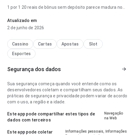
1 por 1 20 reais de bônus sem depósito parece madura no
ponto de velocidade de carregamento para um visitante
novo; a interface não distrai das informações do app. A
Atualizado em
página causa uma impressão melhor que algo genérico.
2 de junho de 2026
Cassino
Cartas
Apostas
Slot
Esportes
Segurança dos dados
Sua segurança começa quando você entende como os
desenvolvedores coletam e compartilham seus dados. As
práticas de segurança e privacidade podem variar de acordo
com o uso, a região e a idade.
Navegação
Este app pode compartilhar estes tipos de
na Web
dados com terceiros
Informações pessoais, Informações
Este app pode coletar