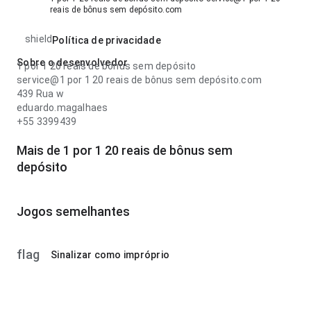
reais de bônus sem depósito.com
shield
Política de privacidade
Sobre o desenvolvedor
1 por 1 20 reais de bônus sem depósito
service@1 por 1 20 reais de bônus sem depósito.com
439 Rua w
eduardo.magalhaes
+55 3399439
Mais de 1 por 1 20 reais de bônus sem
depósito
Jogos semelhantes
flag
Sinalizar como impróprio