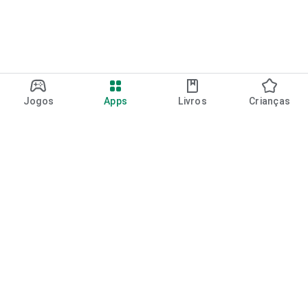
Jogos
Apps
Livros
Crianças
Google Play
Play Pass
Pontos do Play Points
Vales-presente
Resgatar