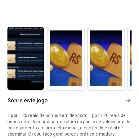
Sobre este jogo
1 por 1 20 reais de bônus sem depósito 1 por 1 20 reais de
bônus sem depósito parece clara no ponto de velocidade de
carregamento em uma tela menor; o conteúdo é fácil de
examinar. O resultado geral parece prático e maduro.