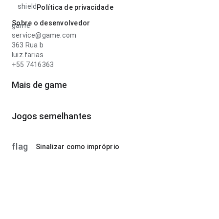
shield
Política de privacidade
Sobre o desenvolvedor
game
service@game.com
363 Rua b
luiz.farias
+55 7416363
Mais de game
Jogos semelhantes
flag
Sinalizar como impróprio