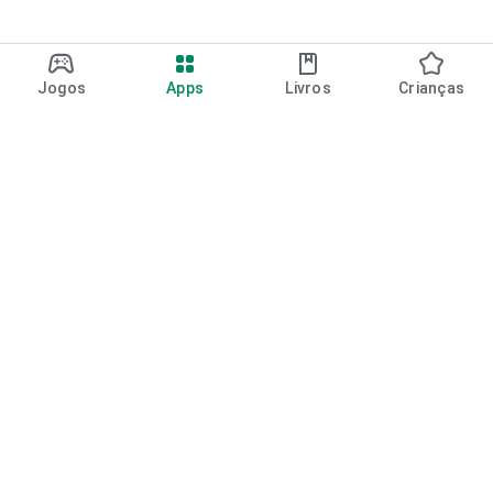
Jogos
Apps
Livros
Crianças
Google Play
Play Pass
Pontos do Play Points
Vales-presente
Resgatar
Política de reembolso