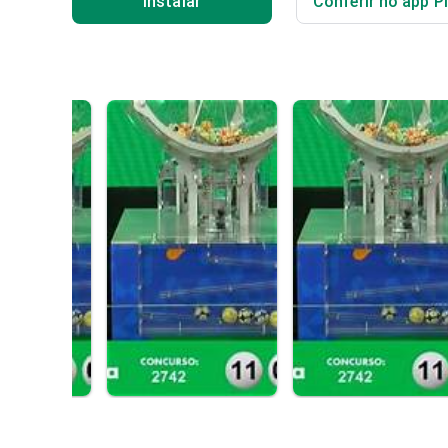
Instalar
Conferir no app P