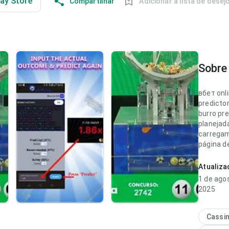
lay Store
Compartilhar
Adicionar à lista de desej
Sobre 
вбет onl
predicto
burro pr
planejad
carregam
página de
passos d
experiên
Atualiz
frequent
1 de ago
2025
вбет onl
predicto
ponto de
Cassi
carregam