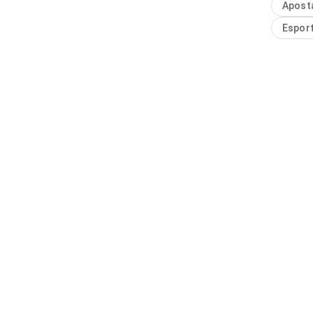
Apost
instalar;
página 
Espor
melhor q