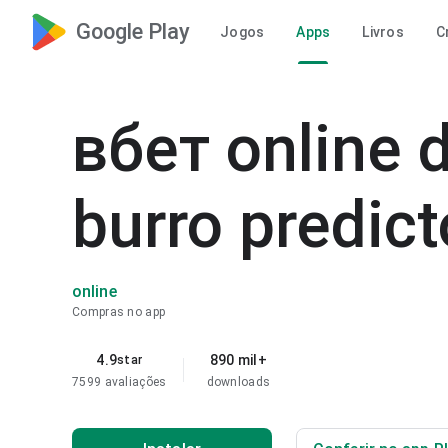
Google Play
Jogos
Apps
Livros
C
вбет online 
burro predict
online
Compras no app
4.9
890 mil+
star
7599 avaliações
downloads