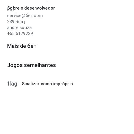
Sobre o desenvolvedor
бет
service@бет.com
239 Rua j
andre.souza
+55 5179239
Mais de бет
Jogos semelhantes
flag
Sinalizar como impróprio