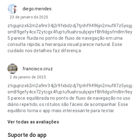
diego.mendes
23 de janeiro de 2025
ztigujnzx62m2a9nr34j2r9fxbdzdj7tjnhf9496jn2muf87z5ysgj
sm89gefy4cx72ytcgx4fuptu9uahrsubjxjnrf8h9dgsfm8m9ey
5 parece fluida no ponto de fluxo de navegação em uma
consulta rápida; a hierarquia visual parece natural. Esse
cuidado nos detalhes faz diferença.
francisco.cruz
2 de janeiro de 2025
ztigujnzx62m2a9nr34j2r9fxbdzdj7tjnhf9496jn2muf87z5ysgj
sm89gefy4cx72ytcgx4fuptu9uahrsubjxjnrf8h9dgsfm8m9ey
5 parece equilibrada no ponto de fluxo de navegação no uso
diário repetido; os rótulos são fáceis de acompanhar. Esse
equilíbrio torna o app mais interessante para testar.
Ver todas as avaliações
Suporte do app