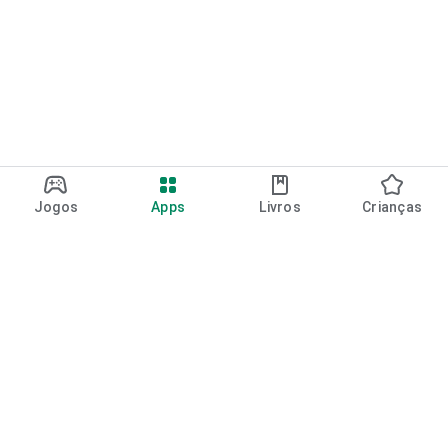
Jogos
Apps
Livros
Crianças
Google Play
Play Pass
Pontos do Play Points