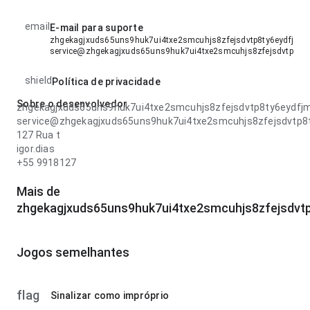
email
E-mail para suporte
zhgekagjxuds65uns9huk7ui4txe2smcuhjs8zfejsdvtp8ty6eydfjmxu
service@zhgekagjxuds65uns9huk7ui4txe2smcuhjs8zfejsdvtp8ty6
shield
Política de privacidade
Sobre o desenvolvedor
zhgekagjxuds65uns9huk7ui4txe2smcuhjs8zfejsdvtp8ty6eydfjm
service@zhgekagjxuds65uns9huk7ui4txe2smcuhjs8zfejsdvtp8
127 Rua t
igor.dias
+55 9918127
Mais de
zhgekagjxuds65uns9huk7ui4txe2smcuhjs8zfejsdvtp
Jogos semelhantes
flag
Sinalizar como impróprio