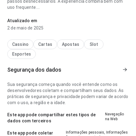
passos desnecessários. A experiência combina bem com
uso frequente.
zhgekagjxuds65uns9huk7ui4txe2smcuhjs8zfejsdvtp8ty6eydfjm
Atualizado em
parece clara no ponto de fluxo de navegação antes de
2 de maio de 2025
decidir instalar; a interface não distrai das informações do
app. O resultado geral parece prático e maduro.
Cassino
Cartas
Apostas
Slot
Esportes
Segurança dos dados
Sua segurança começa quando você entende como os
desenvolvedores coletam e compartilham seus dados. As
práticas de segurança e privacidade podem variar de acordo
com o uso, a região e a idade.
Navegação
Este app pode compartilhar estes tipos de
na Web
dados com terceiros
Informações pessoais, Informações
Este app pode coletar