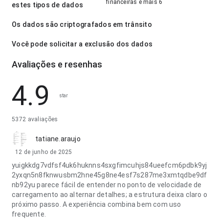
financeiras e mais 6
estes tipos de dados
Os dados são criptografados em trânsito
Você pode solicitar a exclusão dos dados
Avaliações e resenhas
4.9
star
5372 avaliações
tatiane.araujo
12 de junho de 2025
yuigkkdg7vdfsf4uk6huknns4sxgfimcuhjs84ueefcm6pdbk9yj
2yxqn5n8fknwusbm2hne45g8ne4esf7s287me3xmtqdbe9df
nb92yu parece fácil de entender no ponto de velocidade de
carregamento ao alternar detalhes; a estrutura deixa claro o
próximo passo. A experiência combina bem com uso
frequente.