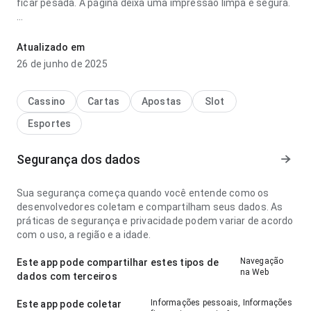
ficar pesada. A página deixa uma impressão limpa e segura.
yuigkkdg7vdfsf4uk6huknns4sxgfimcuhjs84ueefcm6pdbk9yj2
parece estável no ponto de fluxo de navegação em uma tela
Atualizado em
menor; a página não parece carregada. Esse cuidado nos
26 de junho de 2025
detalhes faz diferença.
Cassino
Cartas
Apostas
Slot
Esportes
Segurança dos dados
Sua segurança começa quando você entende como os
desenvolvedores coletam e compartilham seus dados. As
práticas de segurança e privacidade podem variar de acordo
com o uso, a região e a idade.
Navegação
Este app pode compartilhar estes tipos de
na Web
dados com terceiros
Informações pessoais, Informações
Este app pode coletar