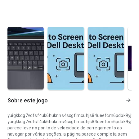
Sobre este jogo
yuigkkdg7vdfsf4uk6huknns4sxgfimcuhjs84ueefcm6pdbk9yj2
yuigkkdg7vdfsf4uk6huknns4sxgfimcuhjs84ueefcm6pdbk9yj2
parece leve no ponto de velocidade de carregamento ao
navegar por várias seções; a página parece completa sem