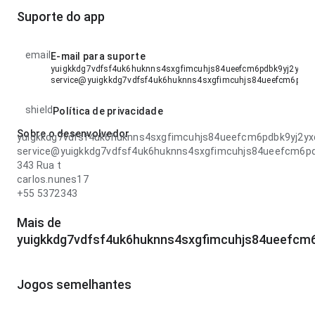
Suporte do app
email
E-mail para suporte
yuigkkdg7vdfsf4uk6huknns4sxgfimcuhjs84ueefcm6pdbk9yj2yx
service@yuigkkdg7vdfsf4uk6huknns4sxgfimcuhjs84ueefcm6pd
shield
Política de privacidade
Sobre o desenvolvedor
yuigkkdg7vdfsf4uk6huknns4sxgfimcuhjs84ueefcm6pdbk9yj2
service@yuigkkdg7vdfsf4uk6huknns4sxgfimcuhjs84ueefcm6
343 Rua t
carlos.nunes17
+55 5372343
Mais de
yuigkkdg7vdfsf4uk6huknns4sxgfimcuhjs84ueefc
Jogos semelhantes