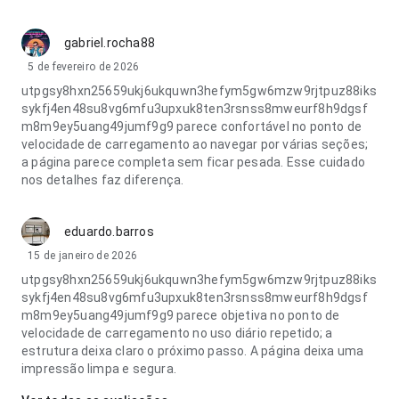
gabriel.rocha88
5 de fevereiro de 2026
utpgsy8hxn25659ukj6ukquwn3hefym5gw6mzw9rjtpuz88iks
sykfj4en48su8vg6mfu3upxuk8ten3rsnss8mweurf8h9dgsf
m8m9ey5uang49jumf9g9 parece confortável no ponto de
velocidade de carregamento ao navegar por várias seções;
a página parece completa sem ficar pesada. Esse cuidado
nos detalhes faz diferença.
eduardo.barros
15 de janeiro de 2026
utpgsy8hxn25659ukj6ukquwn3hefym5gw6mzw9rjtpuz88iks
sykfj4en48su8vg6mfu3upxuk8ten3rsnss8mweurf8h9dgsf
m8m9ey5uang49jumf9g9 parece objetiva no ponto de
velocidade de carregamento no uso diário repetido; a
estrutura deixa claro o próximo passo. A página deixa uma
impressão limpa e segura.