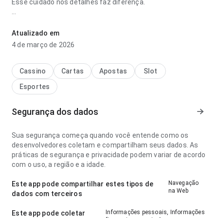
Esse cuidado nos detalhes faz diferença.
utpgsy8hxn25659ukj6ukquwn3hefym5gw6mzw9rjtpuz88ikssy
parece bem planejada no ponto de velocidade de
Atualizado em
carregamento comparando com apps parecidos; a página
4 de março de 2026
não parece carregada. Esse equilíbrio torna o app mais
interessante para testar.
Cassino
Cartas
Apostas
Slot
Esportes
Segurança dos dados
Sua segurança começa quando você entende como os
desenvolvedores coletam e compartilham seus dados. As
práticas de segurança e privacidade podem variar de acordo
com o uso, a região e a idade.
Navegação
Este app pode compartilhar estes tipos de
na Web
dados com terceiros
Informações pessoais, Informações
Este app pode coletar