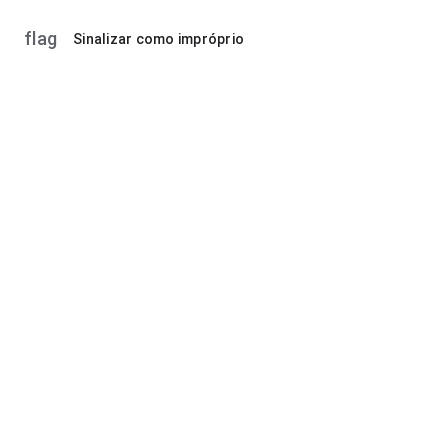
flag
Sinalizar como impróprio