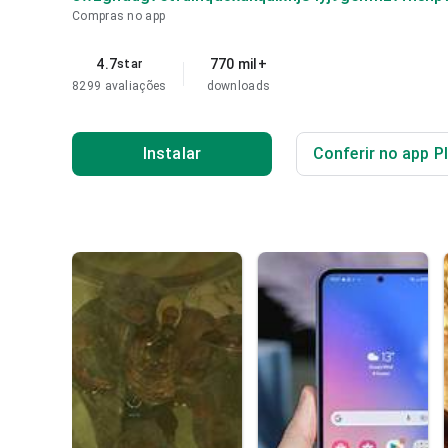
Compras no app
4.7
770 mil+
star
8299 avaliações
downloads
Instalar
Conferir no app P