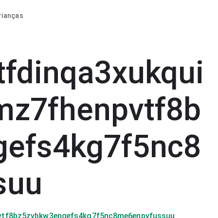
rianças
fdinqa3xukqui
mz7fhenpvtf8b
gefs4kg7f5nc8
suu
pvtf8bz5zvbkw3engefs4kg7f5nc8me6enpvfussuu