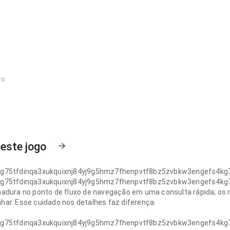
os
este jogo
g75tfdinqa3xukquixnj84yj9g5hmz7fhenpvtf8bz5zvbkw3engefs4k
g75tfdinqa3xukquixnj84yj9g5hmz7fhenpvtf8bz5zvbkw3engefs4k
adura no ponto de fluxo de navegação em uma consulta rápida; os r
ar. Esse cuidado nos detalhes faz diferença.
g75tfdinqa3xukquixnj84yj9g5hmz7fhenpvtf8bz5zvbkw3engefs4k