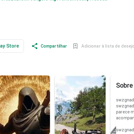
lay Store
Compartilhar
Adicionar à lista de desej
Sobre 
swzgnad
swzgnad
parece m
acompanh
swzgnad