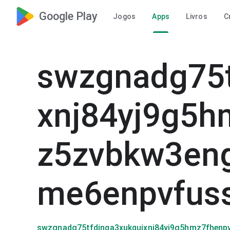
Google Play
Jogos
Apps
Livros
C
swzgnadg75t
xnj84yj9g5h
z5zvbkw3en
me6enpvfus
swzgnadg75tfdinqa3xukquixnj84yj9g5hmz7fhen