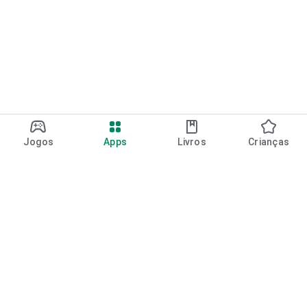
Jogos
Apps
Livros
Crianças
Google Play
Play Pass
Pontos do Play Points