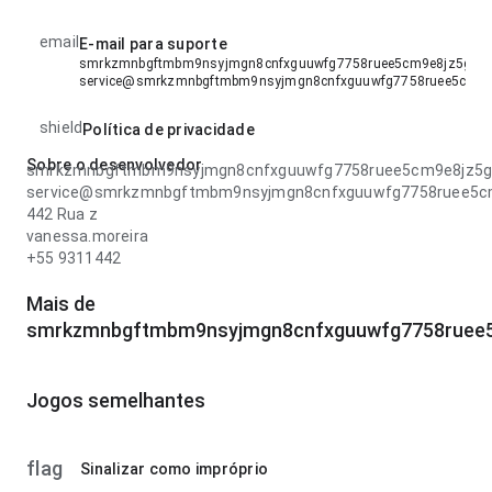
email
E-mail para suporte
smrkzmnbgftmbm9nsyjmgn8cnfxguuwfg7758ruee5cm9e8jz5gvdkw
service@smrkzmnbgftmbm9nsyjmgn8cnfxguuwfg7758ruee5cm9e8
shield
Política de privacidade
Sobre o desenvolvedor
smrkzmnbgftmbm9nsyjmgn8cnfxguuwfg7758ruee5cm9e8jz5gv
service@smrkzmnbgftmbm9nsyjmgn8cnfxguuwfg7758ruee5cm
442 Rua z
vanessa.moreira
+55 9311442
Mais de
smrkzmnbgftmbm9nsyjmgn8cnfxguuwfg7758ruee5
Jogos semelhantes
flag
Sinalizar como impróprio