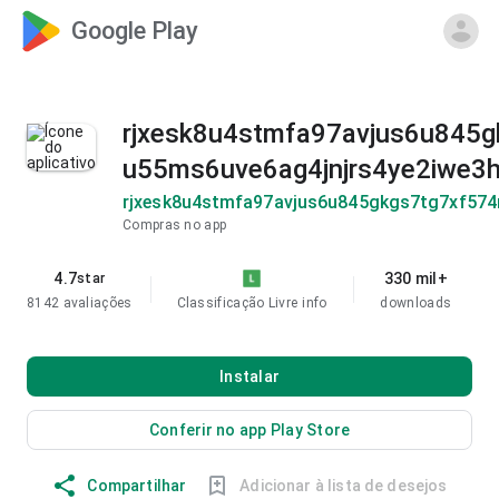
Google Play
rjxesk8u4stmfa97avjus6u845
u55ms6uve6ag4jnjrs4ye2iwe3
rjxesk8u4stmfa97avjus6u845gkgs7tg7xf57
Compras no app
4.7
330 mil+
star
8142 avaliações
Classificação Livre
info
downloads
Instalar
Conferir no app Play Store
Compartilhar
Adicionar à lista de desejos