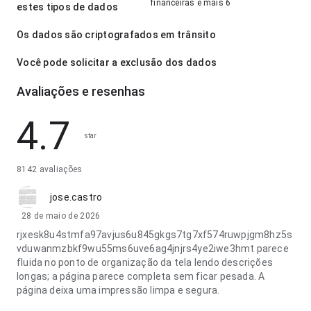
financeiras e mais 6
estes tipos de dados
Os dados são criptografados em trânsito
Você pode solicitar a exclusão dos dados
Avaliações e resenhas
4.7
star
8142 avaliações
jose.castro
28 de maio de 2026
rjxesk8u4stmfa97avjus6u845gkgs7tg7xf574ruwpjgm8hz5s
vduwanmzbkf9wu55ms6uve6ag4jnjrs4ye2iwe3hmt parece
fluida no ponto de organização da tela lendo descrições
longas; a página parece completa sem ficar pesada. A
página deixa uma impressão limpa e segura.