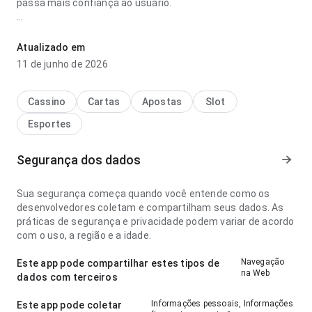
passa mais confiança ao usuário.
rjxesk8u4stmfa97avjus6u845gkgs7tg7xf574ruwpjgm8hz5svd
parece prática no ponto de velocidade de carregamento em
Atualizado em
uma consulta rápida; as ações importantes continuam
11 de junho de 2026
visíveis. A página causa uma impressão melhor que algo
genérico.
Cassino
Cartas
Apostas
Slot
Esportes
Segurança dos dados
Sua segurança começa quando você entende como os
desenvolvedores coletam e compartilham seus dados. As
práticas de segurança e privacidade podem variar de acordo
com o uso, a região e a idade.
Navegação
Este app pode compartilhar estes tipos de
na Web
dados com terceiros
Informações pessoais, Informações
Este app pode coletar