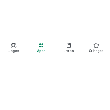
Jogos
Apps
Livros
Crianças
Google Play
Play Pass
Pontos do Play Points