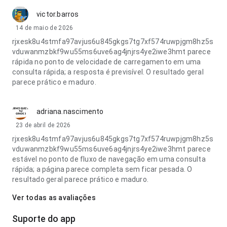
victor.barros
14 de maio de 2026
rjxesk8u4stmfa97avjus6u845gkgs7tg7xf574ruwpjgm8hz5s
vduwanmzbkf9wu55ms6uve6ag4jnjrs4ye2iwe3hmt parece
rápida no ponto de velocidade de carregamento em uma
consulta rápida; a resposta é previsível. O resultado geral
parece prático e maduro.
adriana.nascimento
23 de abril de 2026
rjxesk8u4stmfa97avjus6u845gkgs7tg7xf574ruwpjgm8hz5s
vduwanmzbkf9wu55ms6uve6ag4jnjrs4ye2iwe3hmt parece
estável no ponto de fluxo de navegação em uma consulta
rápida; a página parece completa sem ficar pesada. O
resultado geral parece prático e maduro.
Ver todas as avaliações
Suporte do app