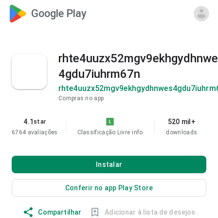
Google Play
rhte4uuzx52mgv9ekhgydhnwe
4gdu7iuhrm67n
rhte4uuzx52mgv9ekhgydhnwes4gdu7iuhrm
Compras no app
4.1
520 mil+
star
6764 avaliações
Classificação Livre
info
downloads
Instalar
Conferir no app Play Store
Compartilhar
Adicionar à lista de desejos