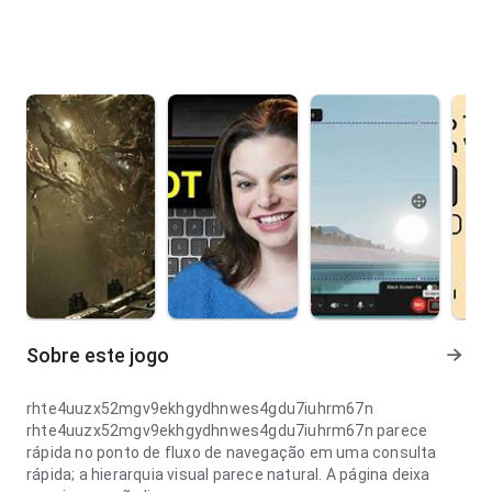
Sobre este jogo
rhte4uuzx52mgv9ekhgydhnwes4gdu7iuhrm67n
rhte4uuzx52mgv9ekhgydhnwes4gdu7iuhrm67n parece
rápida no ponto de fluxo de navegação em uma consulta
rápida; a hierarquia visual parece natural. A página deixa