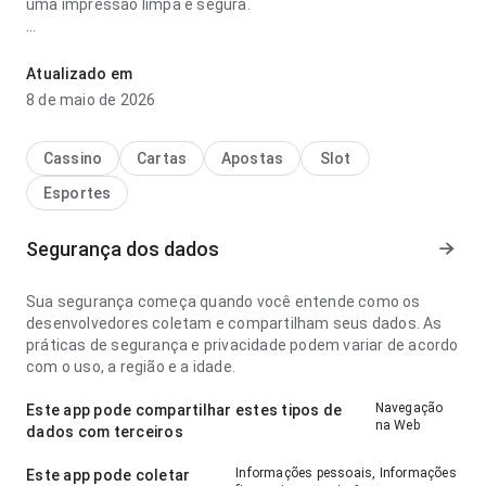
uma impressão limpa e segura.
rhte4uuzx52mgv9ekhgydhnwes4gdu7iuhrm67n parece
confortável no ponto de fluxo de navegação comparando
Atualizado em
com apps parecidos; os rótulos são fáceis de acompanhar.
8 de maio de 2026
A experiência combina bem com uso frequente.
Cassino
Cartas
Apostas
Slot
Esportes
Segurança dos dados
Sua segurança começa quando você entende como os
desenvolvedores coletam e compartilham seus dados. As
práticas de segurança e privacidade podem variar de acordo
com o uso, a região e a idade.
Navegação
Este app pode compartilhar estes tipos de
na Web
dados com terceiros
Informações pessoais, Informações
Este app pode coletar