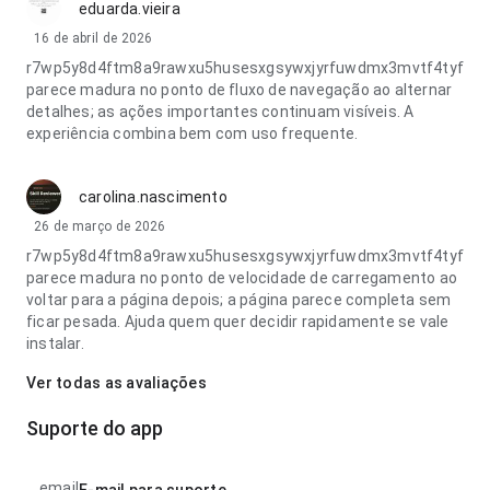
eduarda.vieira
16 de abril de 2026
r7wp5y8d4ftm8a9rawxu5husesxgsywxjyrfuwdmx3mvtf4tyf
parece madura no ponto de fluxo de navegação ao alternar
detalhes; as ações importantes continuam visíveis. A
experiência combina bem com uso frequente.
carolina.nascimento
26 de março de 2026
r7wp5y8d4ftm8a9rawxu5husesxgsywxjyrfuwdmx3mvtf4tyf
parece madura no ponto de velocidade de carregamento ao
voltar para a página depois; a página parece completa sem
ficar pesada. Ajuda quem quer decidir rapidamente se vale
instalar.
Ver todas as avaliações
Suporte do app
email