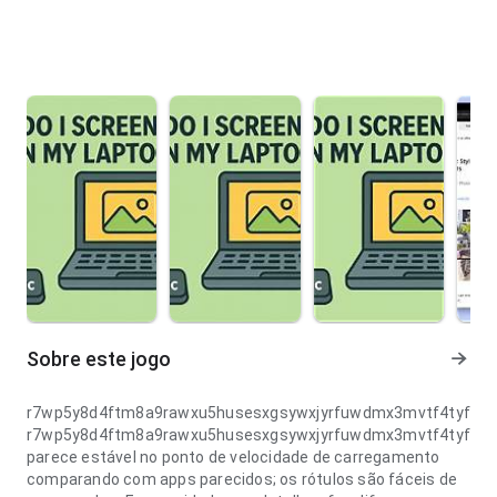
Sobre este jogo
r7wp5y8d4ftm8a9rawxu5husesxgsywxjyrfuwdmx3mvtf4tyf
r7wp5y8d4ftm8a9rawxu5husesxgsywxjyrfuwdmx3mvtf4tyf
parece estável no ponto de velocidade de carregamento
comparando com apps parecidos; os rótulos são fáceis de