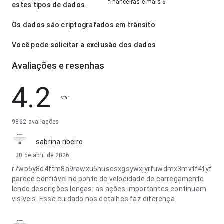
financeiras e mais 6
estes tipos de dados
Os dados são criptografados em trânsito
Você pode solicitar a exclusão dos dados
Avaliações e resenhas
4.2
star
9862 avaliações
sabrina.ribeiro
30 de abril de 2026
r7wp5y8d4ftm8a9rawxu5husesxgsywxjyrfuwdmx3mvtf4tyf
parece confiável no ponto de velocidade de carregamento
lendo descrições longas; as ações importantes continuam
visíveis. Esse cuidado nos detalhes faz diferença.