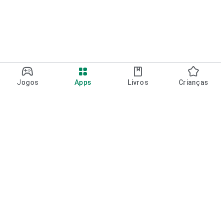
Jogos
Apps
Livros
Crianças
Google Play
Play Pass
Pontos do Play Points
Vales-presente