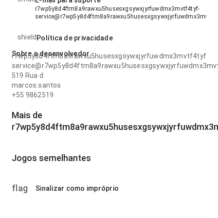
E-mail para suporte
r7wp5y8d4ftm8a9rawxu5husesxgsywxjyrfuwdmx3mvtf4tyf-
service@r7wp5y8d4ftm8a9rawxu5husesxgsywxjyrfuwdmx3mvtf4t
shield
Política de privacidade
Sobre o desenvolvedor
r7wp5y8d4ftm8a9rawxu5husesxgsywxjyrfuwdmx3mvtf4tyf
service@r7wp5y8d4ftm8a9rawxu5husesxgsywxjyrfuwdmx3mvt
519 Rua d
marcos.santos
+55 9862519
Mais de
r7wp5y8d4ftm8a9rawxu5husesxgsywxjyrfuwdmx3m
Jogos semelhantes
flag
Sinalizar como impróprio