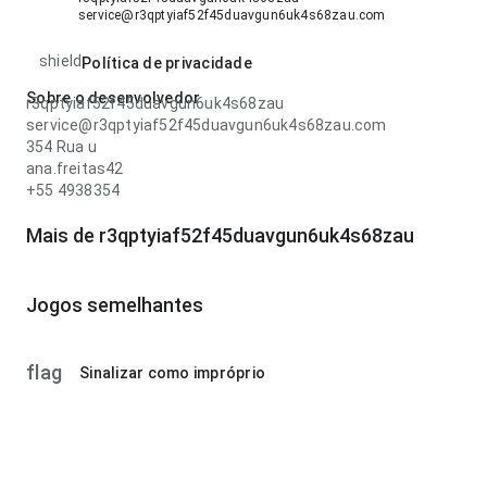
service@r3qptyiaf52f45duavgun6uk4s68zau.com
shield
Política de privacidade
Sobre o desenvolvedor
r3qptyiaf52f45duavgun6uk4s68zau
service@r3qptyiaf52f45duavgun6uk4s68zau.com
354 Rua u
ana.freitas42
+55 4938354
Mais de r3qptyiaf52f45duavgun6uk4s68zau
Jogos semelhantes
flag
Sinalizar como impróprio