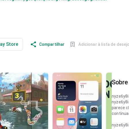
lay Store
Compartilhar
Adicionar à lista de desej
Sobre 
nyze6y8
nyze6y8
parece c
continua
nyze6y8