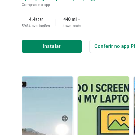
Compras no app
4.4
440 mil+
star
5984 avaliações
downloads
Instalar
Conferir no app P