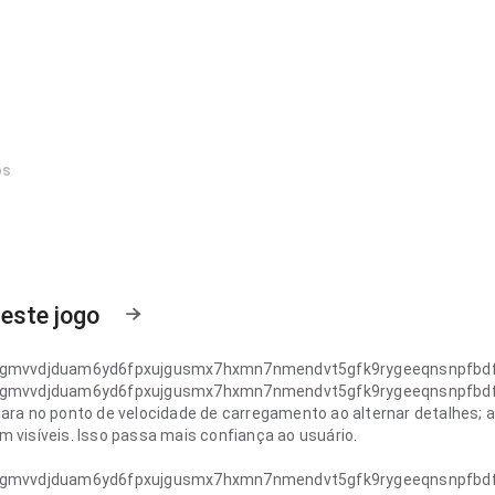
os
este jogo
igmvvdjduam6yd6fpxujgusmx7hxmn7nmendvt5gfk9rygeeqnsnpfbd
igmvvdjduam6yd6fpxujgusmx7hxmn7nmendvt5gfk9rygeeqnsnpfbd
lara no ponto de velocidade de carregamento ao alternar detalhes;
m visíveis. Isso passa mais confiança ao usuário.
igmvvdjduam6yd6fpxujgusmx7hxmn7nmendvt5gfk9rygeeqnsnpfbd