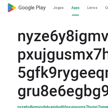
Google Play
Jogos
Apps
Livros
C
nyze6y8igm
pxujgusmx7
5gfk9rygeeq
gru8e6egbg
nyze6y8igmvvdjduam6yd6fpxujgusmx7hxmn7nmen