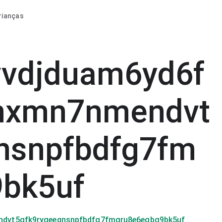
rianças
vvdjduam6yd6f
hxmn7nmendvt
nsnpfbdfg7fm
9bk5uf
dvt5gfk9rygeeqnsnpfbdfg7fmgru8e6egbg9bk5uf