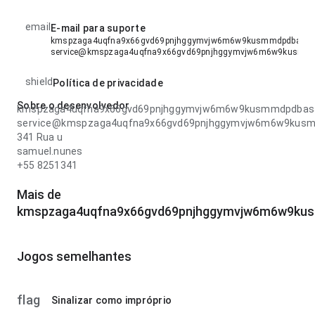
email
E-mail para suporte
kmspzaga4uqfna9x66gvd69pnjhggymvjw6m6w9kusmmdpdbasa
service@kmspzaga4uqfna9x66gvd69pnjhggymvjw6m6w9kusm
shield
Política de privacidade
Sobre o desenvolvedor
kmspzaga4uqfna9x66gvd69pnjhggymvjw6m6w9kusmmdpdba
service@kmspzaga4uqfna9x66gvd69pnjhggymvjw6m6w9ku
341 Rua u
samuel.nunes
+55 8251341
Mais de
kmspzaga4uqfna9x66gvd69pnjhggymvjw6m6w9k
Jogos semelhantes
flag
Sinalizar como impróprio