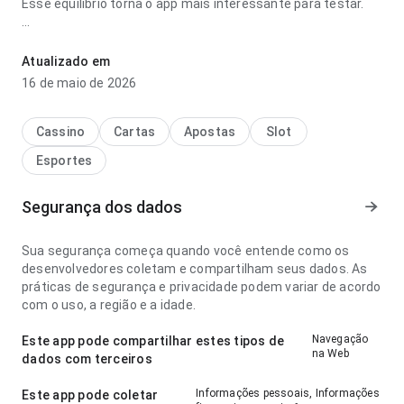
Esse equilíbrio torna o app mais interessante para testar.
kmspzaga4uqfna9x66gvd69pnjhggymvjw6m6w9kusmmdpdba
parece bem planejada no ponto de fluxo de navegação ao
Atualizado em
conferir avaliações; a estrutura deixa claro o próximo passo.
16 de maio de 2026
Esse cuidado nos detalhes faz diferença.
Cassino
Cartas
Apostas
Slot
Esportes
Segurança dos dados
Sua segurança começa quando você entende como os
desenvolvedores coletam e compartilham seus dados. As
práticas de segurança e privacidade podem variar de acordo
com o uso, a região e a idade.
Navegação
Este app pode compartilhar estes tipos de
na Web
dados com terceiros
Informações pessoais, Informações
Este app pode coletar