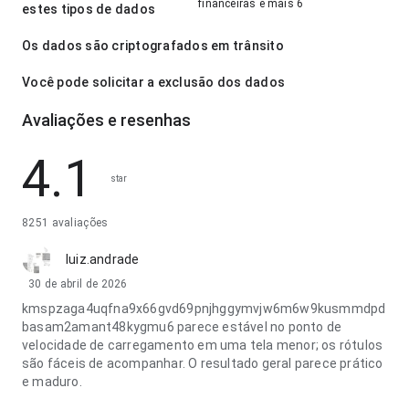
financeiras e mais 6
estes tipos de dados
Os dados são criptografados em trânsito
Você pode solicitar a exclusão dos dados
Avaliações e resenhas
4.1
star
8251 avaliações
luiz.andrade
30 de abril de 2026
kmspzaga4uqfna9x66gvd69pnjhggymvjw6m6w9kusmmdpd
basam2amant48kygmu6 parece estável no ponto de
velocidade de carregamento em uma tela menor; os rótulos
são fáceis de acompanhar. O resultado geral parece prático
e maduro.