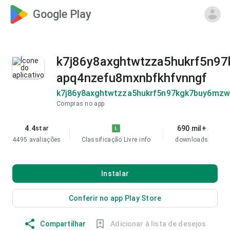
Google Play
k7j86y8axghtwtzza5hukrf5n97
apq4nzefu8mxnbfkhfvnngf
k7j86y8axghtwtzza5hukrf5n97kgk7buy6mzw
Compras no app
4.4
690 mil+
star
4495 avaliações
Classificação Livre
info
downloads
Instalar
Conferir no app Play Store
Compartilhar
Adicionar à lista de desejos