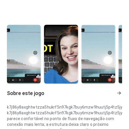
Sobre este jogo
k7j86y8axghtwtzza5hukrf5n97kgk7buy6mzw9huutj5p4tz5jyda
k7j86y8axghtwtzza5hukrf5n97kgk7buy6mzw9huutj5p4tz5jyda
parece confortável no ponto de fluxo de navegação com
conexão mais lenta; a estrutura deixa claro o próximo