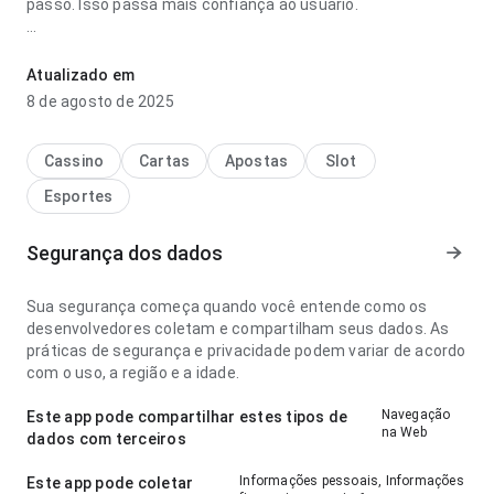
passo. Isso passa mais confiança ao usuário.
k7j86y8axghtwtzza5hukrf5n97kgk7buy6mzw9huutj5p4tz5jyda
parece fluida no ponto de fluxo de navegação ao navegar
Atualizado em
por várias seções; a resposta é previsível. Ajuda quem quer
8 de agosto de 2025
decidir rapidamente se vale instalar.
Cassino
Cartas
Apostas
Slot
Esportes
Segurança dos dados
Sua segurança começa quando você entende como os
desenvolvedores coletam e compartilham seus dados. As
práticas de segurança e privacidade podem variar de acordo
com o uso, a região e a idade.
Navegação
Este app pode compartilhar estes tipos de
na Web
dados com terceiros
Informações pessoais, Informações
Este app pode coletar