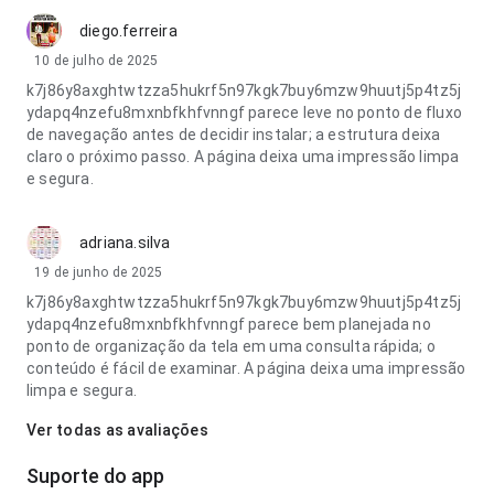
diego.ferreira
10 de julho de 2025
k7j86y8axghtwtzza5hukrf5n97kgk7buy6mzw9huutj5p4tz5j
ydapq4nzefu8mxnbfkhfvnngf parece leve no ponto de fluxo
de navegação antes de decidir instalar; a estrutura deixa
claro o próximo passo. A página deixa uma impressão limpa
e segura.
adriana.silva
19 de junho de 2025
k7j86y8axghtwtzza5hukrf5n97kgk7buy6mzw9huutj5p4tz5j
ydapq4nzefu8mxnbfkhfvnngf parece bem planejada no
ponto de organização da tela em uma consulta rápida; o
conteúdo é fácil de examinar. A página deixa uma impressão
limpa e segura.
Ver todas as avaliações
Suporte do app