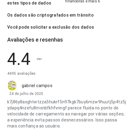
financeiras e mais 6
estes tipos de dados
Os dados são criptografados em trânsito
Você pode solicitar a exclusão dos dados
Avaliações e resenhas
4.4
star
4495 avaliações
gabriel.campos
24 de julho de 2025
k7j86y8axghtwtzza5hukrf5n97kgk7buy6mzw9huutj5p4tz5j
ydapq4nzefu8mxnbfkhfvnngf parece fluida no ponto de
velocidade de carregamento ao navegar por várias seções;
a experiência evita passos desnecessários. Isso passa
mais confiança ao usuário.