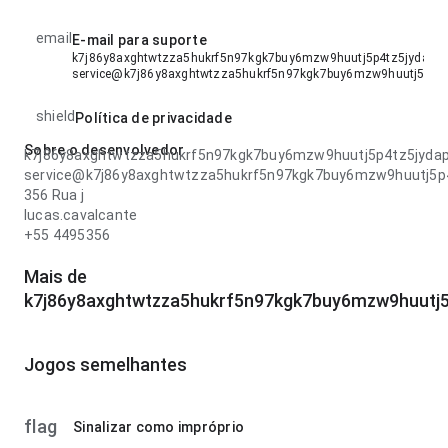
email
E-mail para suporte
k7j86y8axghtwtzza5hukrf5n97kgk7buy6mzw9huutj5p4tz5jydapq4
service@k7j86y8axghtwtzza5hukrf5n97kgk7buy6mzw9huutj5p4t
shield
Política de privacidade
Sobre o desenvolvedor
k7j86y8axghtwtzza5hukrf5n97kgk7buy6mzw9huutj5p4tz5jyda
service@k7j86y8axghtwtzza5hukrf5n97kgk7buy6mzw9huutj5p
356 Rua j
lucas.cavalcante
+55 4495356
Mais de
k7j86y8axghtwtzza5hukrf5n97kgk7buy6mzw9huutj
Jogos semelhantes
flag
Sinalizar como impróprio