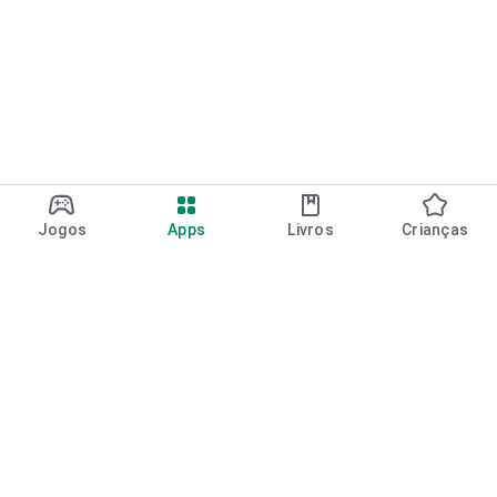
Jogos
Apps
Livros
Crianças
Google Play
Play Pass
Pontos do Play Points