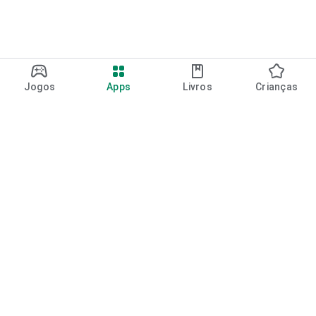
Jogos
Apps
Livros
Crianças
Google Play
Play Pass
Pontos do Play Points
Vales-presente
Resgatar
Política de reembolso