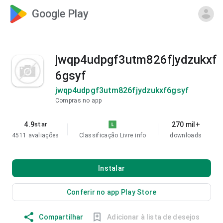
Google Play
jwqp4udpgf3utm826fjydzukxf
6gsyf
jwqp4udpgf3utm826fjydzukxf6gsyf
Compras no app
4.9
270 mil+
star
4511 avaliações
Classificação Livre
info
downloads
Instalar
Conferir no app Play Store
Compartilhar
Adicionar à lista de desejos