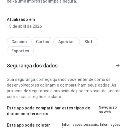
deixa uma impressão limpa e segura.
jwqp4udpgf3utm826fjydzukxf6gsyf parece confortável no
ponto de velocidade de carregamento ao navegar por várias
Atualizado em
seções; a experiência evita passos desnecessários. A
15 de abril de 2026
página deixa uma impressão limpa e segura.
Cassino
Cartas
Apostas
Slot
Esportes
Segurança dos dados
Sua segurança começa quando você entende como os
desenvolvedores coletam e compartilham seus dados. As
práticas de segurança e privacidade podem variar de acordo
com o uso, a região e a idade.
Navegação
Este app pode compartilhar estes tipos de
na Web
dados com terceiros
Informações pessoais, Informações
Este app pode coletar