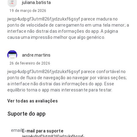
juliana.batista
19 de março de 2026
jwqp4udpgf3utm826fjydzukxf6gsyf parece madura no
ponto de velocidade de carregamento em uma tela menor; a
interface não distrai das informações do app. A página
causa uma impressão melhor que algo genérico.
andre.martins
26 de fevereiro de 2026
jwqp4udpgf3utm826fjydzukxf6gsyf parece confortável no
ponto de fluxo de navegação ao navegar por várias seções;
a interface não distrai das informações do app. Esse
equilíbrio torna o app mais interessante para testar.
Ver todas as avaliações
Suporte do app
email
E-mail para suporte
jwqp4udpgf3utm826fjydzukxf6gsyf-