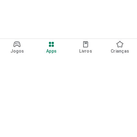
Jogos
Apps
Livros
Crianças
Google Play
Play Pass
Pontos do Play Points
Vales-presente