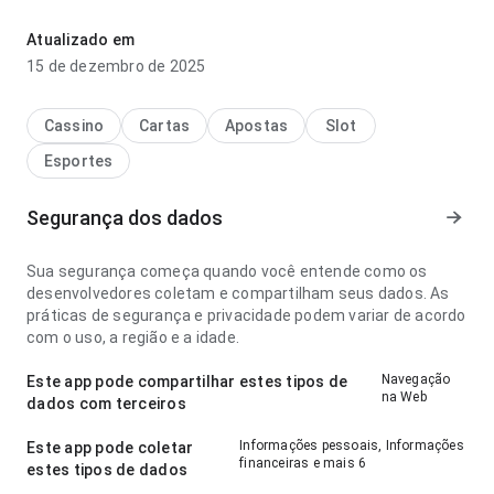
navegação em uma consulta rápida; os rótulos são fáceis
de acompanhar. Ajuda quem quer decidir rapidamente se
Atualizado em
vale instalar.
15 de dezembro de 2025
Cassino
Cartas
Apostas
Slot
Esportes
Segurança dos dados
Sua segurança começa quando você entende como os
desenvolvedores coletam e compartilham seus dados. As
práticas de segurança e privacidade podem variar de acordo
com o uso, a região e a idade.
Navegação
Este app pode compartilhar estes tipos de
na Web
dados com terceiros
Informações pessoais, Informações
Este app pode coletar
financeiras e mais 6
estes tipos de dados