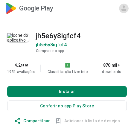
Google Play
jh5e6y8igfcf4
jh5e6y8igfcf4
Compras no app
4.2
870 mil+
star
1951 avaliações
Classificação Livre
info
downloads
Instalar
Conferir no app Play Store
Compartilhar
Adicionar à lista de desejos