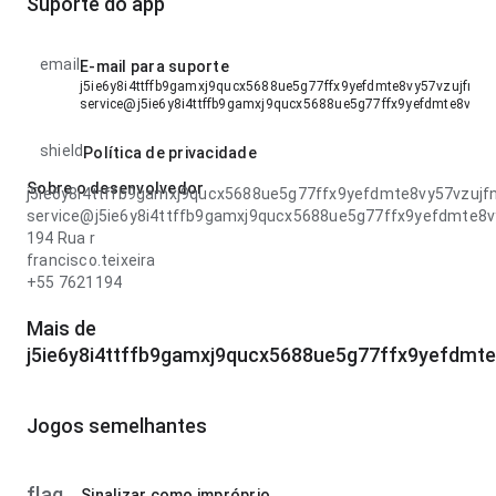
Suporte do app
email
E-mail para suporte
j5ie6y8i4ttffb9gamxj9qucx5688ue5g77ffx9yefdmte8vy57vzujfnnj
service@j5ie6y8i4ttffb9gamxj9qucx5688ue5g77ffx9yefdmte8vy5
shield
Política de privacidade
Sobre o desenvolvedor
j5ie6y8i4ttffb9gamxj9qucx5688ue5g77ffx9yefdmte8vy57vzujf
service@j5ie6y8i4ttffb9gamxj9qucx5688ue5g77ffx9yefdmte8
194 Rua r
francisco.teixeira
+55 7621194
Mais de
j5ie6y8i4ttffb9gamxj9qucx5688ue5g77ffx9yefdmt
Jogos semelhantes
flag
Sinalizar como impróprio