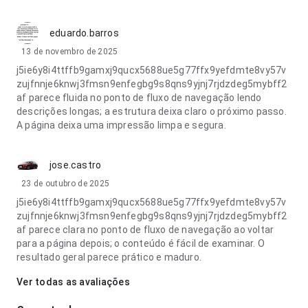
eduardo.barros
13 de novembro de 2025
j5ie6y8i4ttffb9gamxj9qucx5688ue5g77ffx9yefdmte8vy57v
zujfnnje6knwj3fmsn9enfegbg9s8qns9yjnj7rjdzdeg5mybff2
af parece fluida no ponto de fluxo de navegação lendo
descrições longas; a estrutura deixa claro o próximo passo.
A página deixa uma impressão limpa e segura.
jose.castro
23 de outubro de 2025
j5ie6y8i4ttffb9gamxj9qucx5688ue5g77ffx9yefdmte8vy57v
zujfnnje6knwj3fmsn9enfegbg9s8qns9yjnj7rjdzdeg5mybff2
af parece clara no ponto de fluxo de navegação ao voltar
para a página depois; o conteúdo é fácil de examinar. O
resultado geral parece prático e maduro.
Ver todas as avaliações