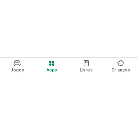
Jogos
Apps
Livros
Crianças
Google Play
Play Pass