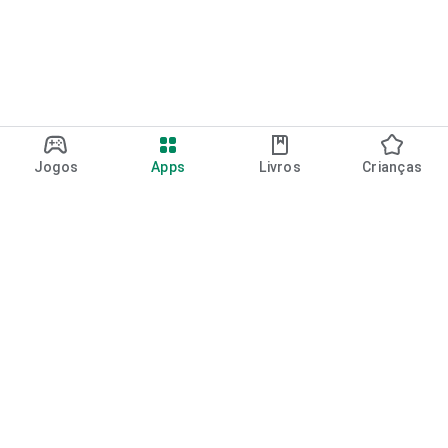
Jogos
Apps
Livros
Crianças
Google Play
Play Pass
Pontos do Play Points
Vales-presente