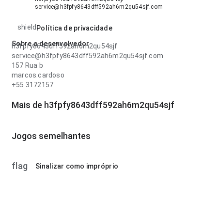
service@h3fpfy8643dff592ah6m2qu54sjf.com
shield
Política de privacidade
Sobre o desenvolvedor
h3fpfy8643dff592ah6m2qu54sjf
service@h3fpfy8643dff592ah6m2qu54sjf.com
157 Rua b
marcos.cardoso
+55 3172157
Mais de h3fpfy8643dff592ah6m2qu54sjf
Jogos semelhantes
flag
Sinalizar como impróprio