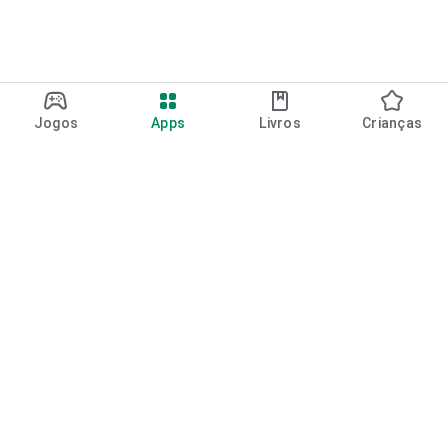
Jogos
Apps
Livros
Crianças
Google Play
Play Pass
Pontos do Play Points
Vales-presente
Resgatar
Política de reembolso