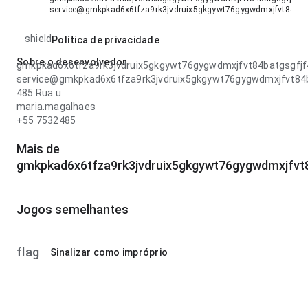
service@gmkpkad6x6tfza9rk3jvdruix5gkgywt76gygwdmxjfvt84bat
shield
Política de privacidade
Sobre o desenvolvedor
gmkpkad6x6tfza9rk3jvdruix5gkgywt76gygwdmxjfvt84batgsgfj
service@gmkpkad6x6tfza9rk3jvdruix5gkgywt76gygwdmxjfvt84
485 Rua u
maria.magalhaes
+55 7532485
Mais de
gmkpkad6x6tfza9rk3jvdruix5gkgywt76gygwdmxjfvt
Jogos semelhantes
flag
Sinalizar como impróprio