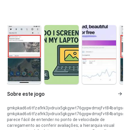
Sobre este jogo
gmkpkad6x6tfza9rk3jvdruix5gkgywt76gygwdmxjfvt84batgsgfj
gmkpkad6x6tfza9rk3jvdruix5gkgywt76gygwdmxjfvt84batgsgfj
parece fácil de entender no ponto de velocidade de
carregamento ao conferir avaliações; a hierarquia visual