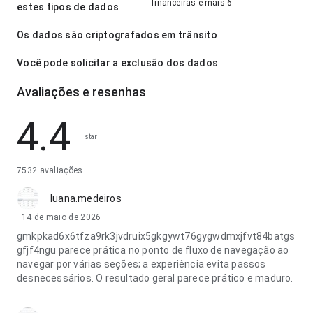
financeiras e mais 6
estes tipos de dados
Os dados são criptografados em trânsito
Você pode solicitar a exclusão dos dados
Avaliações e resenhas
4.4
star
7532 avaliações
luana.medeiros
14 de maio de 2026
gmkpkad6x6tfza9rk3jvdruix5gkgywt76gygwdmxjfvt84batgs
gfjf4ngu parece prática no ponto de fluxo de navegação ao
navegar por várias seções; a experiência evita passos
desnecessários. O resultado geral parece prático e maduro.