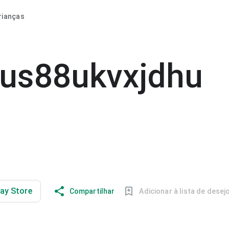
rianças
us88ukvxjdhu
lay Store
Compartilhar
Adicionar à lista de desej