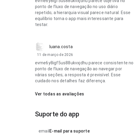
evme6y8igf5us88ukvxjdhu parece objetiva no
ponto de fluxo de navegação no uso diário
repetido; a hierarquia visual parece natural. Esse
equilíbrio torna o app mais interessante para
testar.
luana.costa
11 de março de 2026
evme6y8igf5us88ukvxjdhu parece consistente no
ponto de fluxo de navegação ao navegar por
várias seções; a resposta é previsível. Esse
cuidado nos detalhes faz diferença.
Ver todas as avaliações
Suporte do app
email
E-mail para suporte