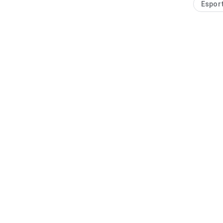
natural. 
Espor
combina
frequent