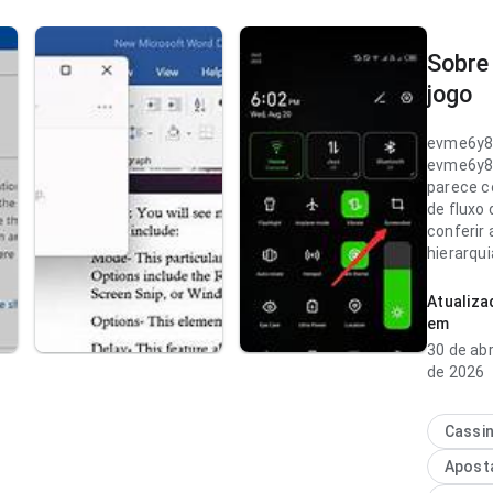
Sobre
jogo
evme6y8
evme6y8
parece c
de fluxo
conferir 
hierarqui
natural.
uma imp
Atualiza
que algo 
em
30 de abr
evme6y8
de 2026
parece e
ponto de
carregam
Cassi
decidir in
Apost
hierarqui