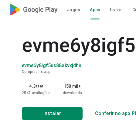
Google Play
Jogos
Apps
Livros
C
evme6y8igf5
evme6y8igf5us88ukvxjdhu
Compras no app
4.3
150 mil+
star
2547 avaliações
downloads
Instalar
Conferir no app P