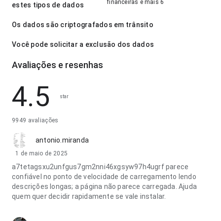
financeiras e mais 6
estes tipos de dados
Os dados são criptografados em trânsito
Você pode solicitar a exclusão dos dados
Avaliações e resenhas
4.5
star
9949 avaliações
antonio.miranda
1 de maio de 2025
a7tetagsxu2unfgus7gm2nni46xgsyw97h4ugrf parece
confiável no ponto de velocidade de carregamento lendo
descrições longas; a página não parece carregada. Ajuda
quem quer decidir rapidamente se vale instalar.