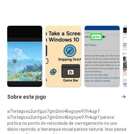
Sobre este jogo
a7tetagsxu2unfgus7gm2nni46xgsyw97h4ugrf
a7tetagsxu2unfgus7gm2nni46xgsyw97h4ugrf parece
prática no ponto de velocidade de carregamento no uso
diário repetido; a hierarquia visual parece natural. Isso passa