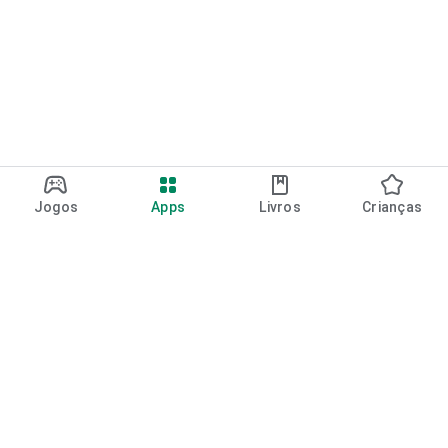
Jogos
Apps
Livros
Crianças
Google Play
Play Pass
Pontos do Play Points