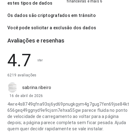
financeiras e mais 6
estes tipos de dados
Os dados são criptografados em trânsito
Você pode solicitar a exclusão dos dados
Avaliações e resenhas
4.7
star
6219 avaliações
sabrina.ribeiro
16 de abril de 2026
4wre4s8749qfna93sj6yd69pnugkgym4g7gug7fen69jse84kt
656geq49ggnyd9e9cjsrn7ehxa55gw parece fluida no ponto
de velocidade de carregamento ao voltar para a página
depois; a página parece completa sem ficar pesada. Ajuda
quem quer decidir rapidamente se vale instalar.