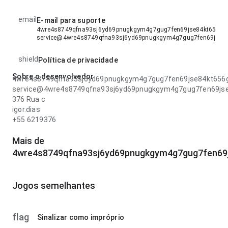
email
E-mail para suporte
4wre4s8749qfna93sj6yd69pnugkgym4g7gug7fen69jse84kt656ge
service@4wre4s8749qfna93sj6yd69pnugkgym4g7gug7fen69jse8
shield
Política de privacidade
Sobre o desenvolvedor
4wre4s8749qfna93sj6yd69pnugkgym4g7gug7fen69jse84kt656
service@4wre4s8749qfna93sj6yd69pnugkgym4g7gug7fen69js
376 Rua c
igor.dias
+55 6219376
Mais de
4wre4s8749qfna93sj6yd69pnugkgym4g7gug7fen69
Jogos semelhantes
flag
Sinalizar como impróprio