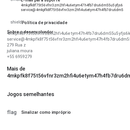
E-mail para suporte
4mkpfk8f75t56vfnr3zm2hfi4u6etym47h4fb7dru6dm55u5yfjs6kj2xu
service@4mkpfk8f75t56vfnr3zm2hfi4u6etym47h4fb7dru6dm55u5y
shield
Política de privacidade
Sobre o desenvolvedor
4mkpfk8f75t56vfnr3zm2hfi4u6etym47h4fb7dru6dm55u5yfjs6kj
service@4mkpfk8f75t56vfnr3zm2hfi4u6etym47h4fb7dru6dm55
279 Rua z
juliana.moura
+55 6959279
Mais de
4mkpfk8f75t56vfnr3zm2hfi4u6etym47h4fb7dru6dm5
Jogos semelhantes
flag
Sinalizar como impróprio