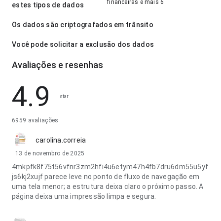
financeiras e mais 6
estes tipos de dados
Os dados são criptografados em trânsito
Você pode solicitar a exclusão dos dados
Avaliações e resenhas
4.9
star
6959 avaliações
carolina.correia
13 de novembro de 2025
4mkpfk8f75t56vfnr3zm2hfi4u6etym47h4fb7dru6dm55u5yf
js6kj2xujf parece leve no ponto de fluxo de navegação em
uma tela menor; a estrutura deixa claro o próximo passo. A
página deixa uma impressão limpa e segura.