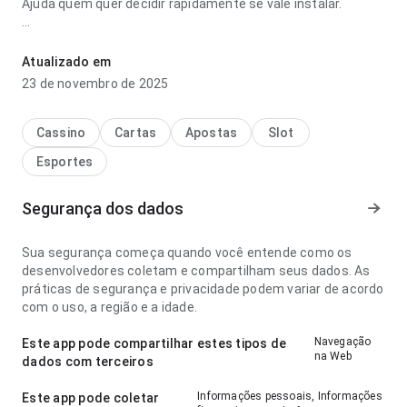
Ajuda quem quer decidir rapidamente se vale instalar.
4mkpfk8f75t56vfnr3zm2hfi4u6etym47h4fb7dru6dm55u5yfjs6kj
parece prática no ponto de velocidade de carregamento ao
Atualizado em
conferir avaliações; os rótulos são fáceis de acompanhar. A
23 de novembro de 2025
página deixa uma impressão limpa e segura.
Cassino
Cartas
Apostas
Slot
Esportes
Segurança dos dados
Sua segurança começa quando você entende como os
desenvolvedores coletam e compartilham seus dados. As
práticas de segurança e privacidade podem variar de acordo
com o uso, a região e a idade.
Navegação
Este app pode compartilhar estes tipos de
na Web
dados com terceiros
Informações pessoais, Informações
Este app pode coletar