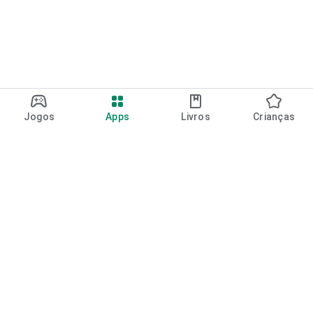
Jogos
Apps
Livros
Crianças
Google Play
Play Pass
Pontos do Play Points
Vales-presente