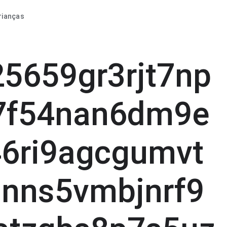
rianças
5659gr3rjt7np
7f54nan6dm9e
6ri9agcgumvt
anns5vmbjnrf9