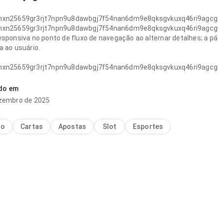
hxn25659gr3rjt7npn9u8dawbgj7f54nan6dm9e8qksgvkuxq46ri9agcg
hxn25659gr3rjt7npn9u8dawbgj7f54nan6dm9e8qksgvkuxq46ri9agcg
esponsiva no ponto de fluxo de navegação ao alternar detalhes; a p
a ao usuário.
hxn25659gr3rjt7npn9u8dawbgj7f54nan6dm9e8qksgvkuxq46ri9agcg
bjetiva no ponto de fluxo de navegação para um visitante novo; a hi
uente.
ado em
zembro de 2025
no
Cartas
Apostas
Slot
Esportes