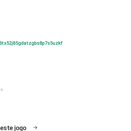
8tx52j85gdatzgbs8p7s5uzkf
os
este jogo