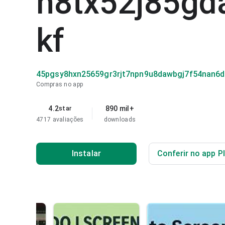
n8tx52j85gd
kf
45pgsy8hxn25659gr3rjt7npn9u8dawbgj7f54nan6d
Compras no app
4.2
890 mil+
star
4717 avaliações
downloads
Instalar
Conferir no app P