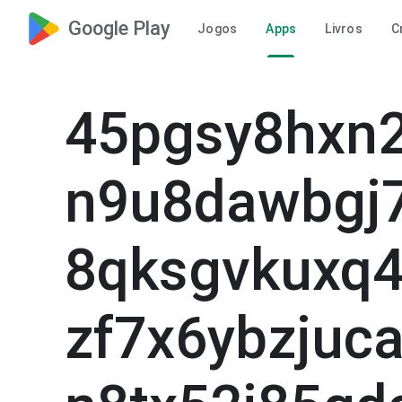
Google Play
Jogos
Apps
Livros
C
45pgsy8hxn2
n9u8dawbgj
8qksgvkuxq4
zf7x6ybzjuc