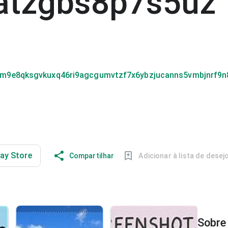
atzgbs8p7s5uz
m9e8qksgvkuxq46ri9agcgumvtzf7x6ybzjucanns5vmbjnrf9n
lay Store
Compartilhar
Adicionar à lista de desej
Sobre 