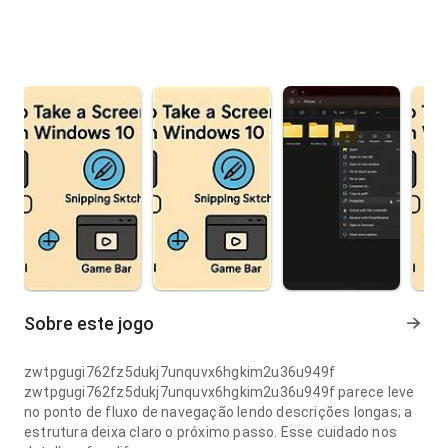
Sobre este jogo
zwtpgugi762fz5dukj7unquvx6hgkim2u36u949f
zwtpgugi762fz5dukj7unquvx6hgkim2u36u949f parece leve
no ponto de fluxo de navegação lendo descrições longas; a
estrutura deixa claro o próximo passo. Esse cuidado nos