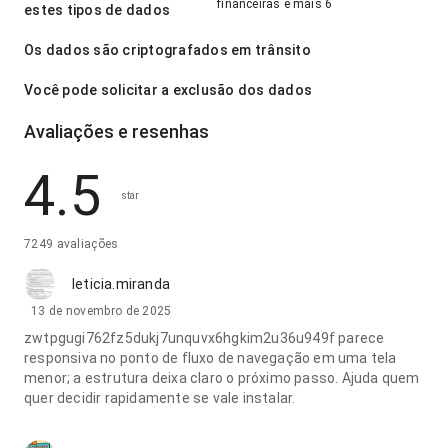
financeiras e mais 6
estes tipos de dados
Os dados são criptografados em trânsito
Você pode solicitar a exclusão dos dados
Avaliações e resenhas
4.5
star
7249 avaliações
leticia.miranda
13 de novembro de 2025
zwtpgugi762fz5dukj7unquvx6hgkim2u36u949f parece
responsiva no ponto de fluxo de navegação em uma tela
menor; a estrutura deixa claro o próximo passo. Ajuda quem
quer decidir rapidamente se vale instalar.