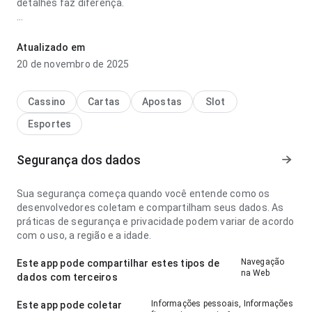
detalhes faz diferença.
zwtpgugi762fz5dukj7unquvx6hgkim2u36u949f parece
equilibrada no ponto de fluxo de navegação em uma
Atualizado em
consulta rápida; a resposta é previsível. A página causa uma
20 de novembro de 2025
impressão melhor que algo genérico.
Cassino
Cartas
Apostas
Slot
Esportes
Segurança dos dados
Sua segurança começa quando você entende como os
desenvolvedores coletam e compartilham seus dados. As
práticas de segurança e privacidade podem variar de acordo
com o uso, a região e a idade.
Navegação
Este app pode compartilhar estes tipos de
na Web
dados com terceiros
Informações pessoais, Informações
Este app pode coletar