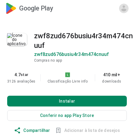
Google Play
zwf8zud676busiu4r34m474cn
uuf
zwf8zud676busiu4r34m474cnuuf
Compras no app
4.7
410 mil+
star
3126 avaliações
Classificação Livre
info
downloads
Instalar
Conferir no app Play Store
Compartilhar
Adicionar à lista de desejos