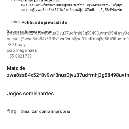
E-mail para suporte
zwa8ss84x52f8v9wr3nus3jvu37udfmhj3g58498uvtm954fatjy9ej2
service@zwa8ss84x52f8v9wr3nus3jvu37udfmhj3g58498uvtm954f
shield
Política de privacidade
Sobre o desenvolvedor
zwa8ss84x52f8v9wr3nus3jvu37udfmhj3g58498uvtm954fatjy9e
service@zwa8ss84x52f8v9wr3nus3jvu37udfmhj3g58498uvtm95
739 Rua y
joao.magalhaes
+55 8921739
Mais de
zwa8ss84x52f8v9wr3nus3jvu37udfmhj3g58498uvtm
Jogos semelhantes
flag
Sinalizar como impróprio