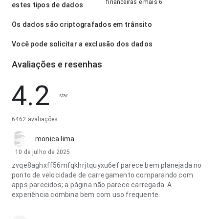
financeiras e mais 6
estes tipos de dados
Os dados são criptografados em trânsito
Você pode solicitar a exclusão dos dados
Avaliações e resenhas
4.2
star
6462 avaliações
monica.lima
10 de julho de 2025
zvqe8aghxff56mfqkhrjtquyxu6ef parece bem planejada no
ponto de velocidade de carregamento comparando com
apps parecidos; a página não parece carregada. A
experiência combina bem com uso frequente.