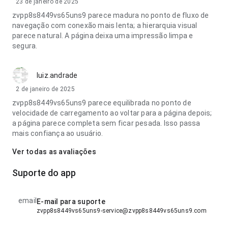
23 de janeiro de 2025
zvpp8s8449vs65uns9 parece madura no ponto de fluxo de
navegação com conexão mais lenta; a hierarquia visual
parece natural. A página deixa uma impressão limpa e
segura.
luiz.andrade
2 de janeiro de 2025
zvpp8s8449vs65uns9 parece equilibrada no ponto de
velocidade de carregamento ao voltar para a página depois;
a página parece completa sem ficar pesada. Isso passa
mais confiança ao usuário.
Ver todas as avaliações
Suporte do app
email
E-mail para suporte
zvpp8s8449vs65uns9-service@zvpp8s8449vs65uns9.com