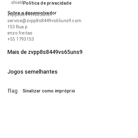
shield
Política de privacidade
Sobre o desenvolvedor
zvpp8s8449vs65uns9
service@zvpp8s8449vs65uns9.com
153 Rua p
enzo.freitas
+55 1793153
Mais de zvpp8s8449vs65uns9
Jogos semelhantes
flag
Sinalizar como impróprio