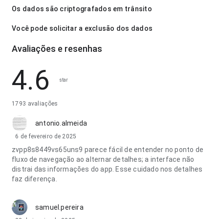
Os dados são criptografados em trânsito
Você pode solicitar a exclusão dos dados
Avaliações e resenhas
4.6
star
1793 avaliações
antonio.almeida
6 de fevereiro de 2025
zvpp8s8449vs65uns9 parece fácil de entender no ponto de
fluxo de navegação ao alternar detalhes; a interface não
distrai das informações do app. Esse cuidado nos detalhes
faz diferença.
samuel.pereira