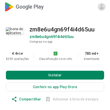
Google Play
zm8e6u4gn69f4i4d65uu
zm8e6u4gn69f4i4d65uu
Compras no app
4.4
780 mil+
star
8295 avaliações
Classificação Livre
info
downloads
Instalar
Conferir no app Play Store
Compartilhar
Adicionar à lista de desejos