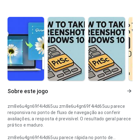
Sobre este jogo
zm8e6u4gn69f4i4d65uu zm8e6u4gn69f4i4d65uu parece
responsiva no ponto de fluxo de navegação ao conferir
avaliações; a resposta é previsível. O resultado geral parece
prático e maduro.
zm8e6u4gn69f4i4d65uu parece rápida no ponto de