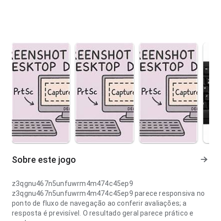
Sobre este jogo
z3qgnu467n5unfuwrm4m474c45ep9
z3qgnu467n5unfuwrm4m474c45ep9 parece responsiva no
ponto de fluxo de navegação ao conferir avaliações; a
resposta é previsível. O resultado geral parece prático e