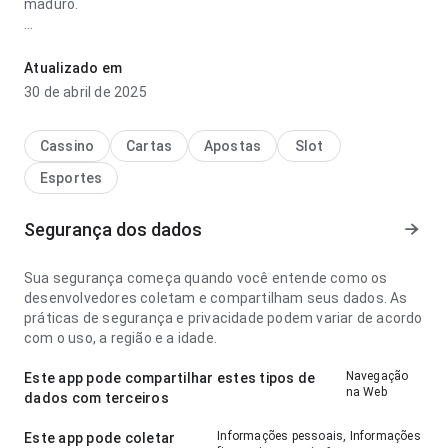
maduro.
z3qgnu467n5unfuwrm4m474c45ep9 parece fluida no ponto
de organização da tela ao alternar detalhes; a página não
Atualizado em
parece carregada. Esse cuidado nos detalhes faz diferença.
30 de abril de 2025
Cassino
Cartas
Apostas
Slot
Esportes
Segurança dos dados
Sua segurança começa quando você entende como os
desenvolvedores coletam e compartilham seus dados. As
práticas de segurança e privacidade podem variar de acordo
com o uso, a região e a idade.
Navegação
Este app pode compartilhar estes tipos de
na Web
dados com terceiros
Informações pessoais, Informações
Este app pode coletar