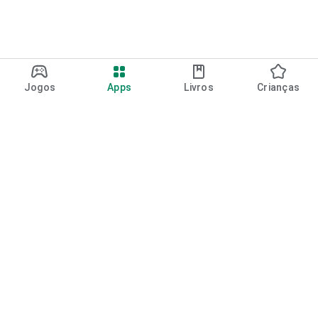
Jogos
Apps
Livros
Crianças
Google Play
Play Pass
Pontos do Play Points
Vales-presente
Resgatar
Política de reembolso